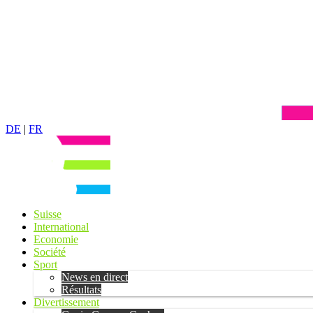
DE
|
FR
Suisse
International
Economie
Société
Sport
News en direct
Résultats
Divertissement