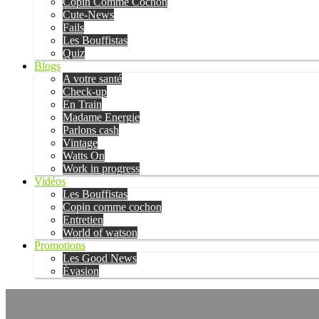
Copin Comme Cochon
Cute-News
Fails
Les Bouffistas
Quiz
Blogs
A votre santé
Check-up
En Train
Madame Energie
Parlons cash
Vintage
Watts On
Work in progress
Vidéos
Les Bouffistas
Copin comme cochon
Entretien
World of watson
Promotions
Les Good News
Évasion