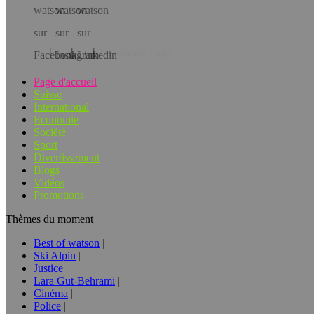
Téléchargez l’app!
Page d'accueil
Suisse
International
Economie
Société
Sport
Divertissement
Blogs
Vidéos
Promotions
Thèmes du moment
Best of watson
Ski Alpin
Justice
Lara Gut-Behrami
Cinéma
Police