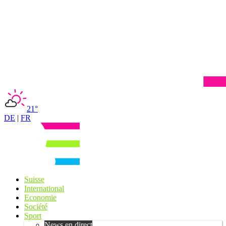
21°
DE
|
FR
Suisse
International
Economie
Société
Sport
News en direct