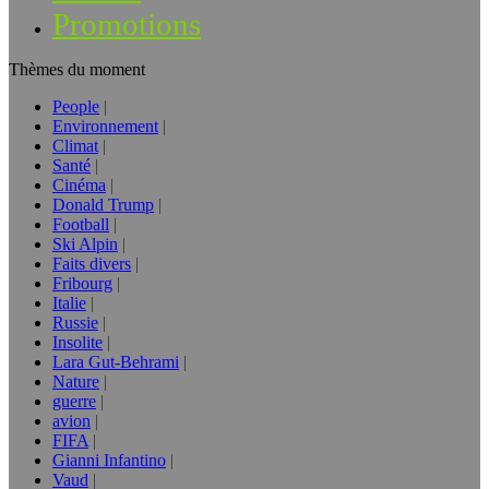
Promotions
Thèmes du moment
People
Environnement
Climat
Santé
Cinéma
Donald Trump
Football
Ski Alpin
Faits divers
Fribourg
Italie
Russie
Insolite
Lara Gut-Behrami
Nature
guerre
avion
FIFA
Gianni Infantino
Vaud