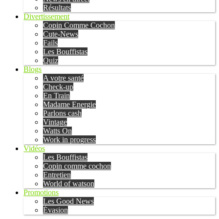
Résultats
Divertissement
Copin Comme Cochon
Cute-News
Fails
Les Bouffistas
Quiz
Blogs
A votre santé
Check-up
En Train
Madame Energie
Parlons cash
Vintage
Watts On
Work in progress
Vidéos
Les Bouffistas
Copin comme cochon
Entretien
World of watson
Promotions
Les Good News
Évasion