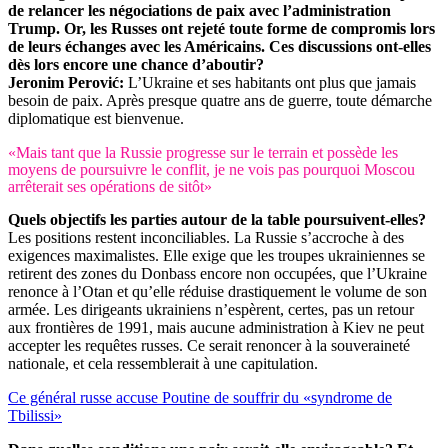
de relancer les négociations de paix avec l’administration
Trump. Or, les Russes ont rejeté toute forme de compromis lors
de leurs échanges avec les Américains. Ces discussions ont-elles
dès lors encore une chance d’aboutir?
Jeronim Perović:
L’Ukraine et ses habitants ont plus que jamais
besoin de paix. Après presque quatre ans de guerre, toute démarche
diplomatique est bienvenue.
«Mais tant que la Russie progresse sur le terrain et possède les
moyens de poursuivre le conflit, je ne vois pas pourquoi Moscou
arrêterait ses opérations de sitôt»
Quels objectifs les parties autour de la table poursuivent-elles?
Les positions restent inconciliables. La Russie s’accroche à des
exigences maximalistes. Elle exige que les troupes ukrainiennes se
retirent des zones du Donbass encore non occupées, que l’Ukraine
renonce à l’Otan et qu’elle réduise drastiquement le volume de son
armée. Les dirigeants ukrainiens n’espèrent, certes, pas un retour
aux frontières de 1991, mais aucune administration à Kiev ne peut
accepter les requêtes russes. Ce serait renoncer à la souveraineté
nationale, et cela ressemblerait à une capitulation.
Ce général russe accuse Poutine de souffrir du «syndrome de
Tbilissi»