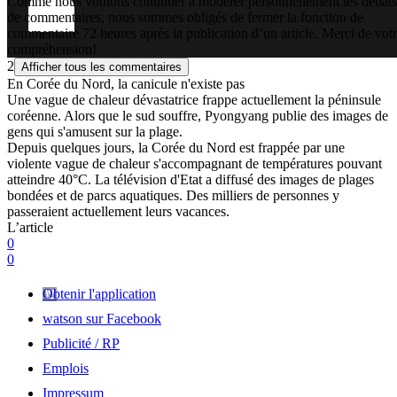
Comme nous voulons continuer à modérer personnellement les débats
de commentaires, nous sommes obligés de fermer la fonction de
commentaire 72 heures après la publication d’un article. Merci de vot
compréhension!
2
Afficher tous les commentaires
En Corée du Nord, la canicule n'existe pas
Une vague de chaleur dévastatrice frappe actuellement la péninsule
coréenne. Alors que le sud souffre, Pyongyang publie des images de
gens qui s'amusent sur la plage.
Depuis quelques jours, la Corée du Nord est frappée par une
violente vague de chaleur s'accompagnant de températures pouvant
atteindre 40°C. La télévision d'Etat a diffusé des images de plages
bondées et de parcs aquatiques. Des milliers de personnes y
passeraient actuellement leurs vacances.
L’article
0
0
Obtenir l'application
watson sur Facebook
Publicité / RP
Emplois
Impressum