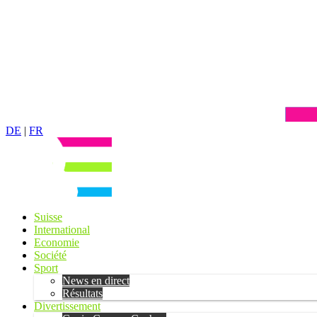
DE
|
FR
Suisse
International
Economie
Société
Sport
News en direct
Résultats
Divertissement