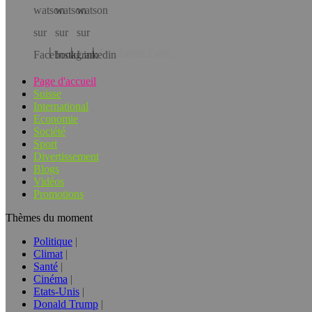
Téléchargez l’app!
Page d'accueil
Suisse
International
Economie
Société
Sport
Divertissement
Blogs
Vidéos
Promotions
Thèmes du moment
Politique
Climat
Santé
Cinéma
Etats-Unis
Donald Trump