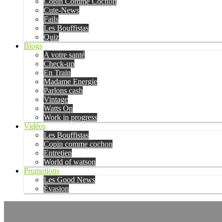
Copin Comme Cochon
Cute-News
Fails
Les Bouffistas
Quiz
Blogs
A votre santé
Check-up
En Train
Madame Energie
Parlons cash
Vintage
Watts On
Work in progress
Vidéos
Les Bouffistas
Copin comme cochon
Entretien
World of watson
Promotions
Les Good News
Évasion