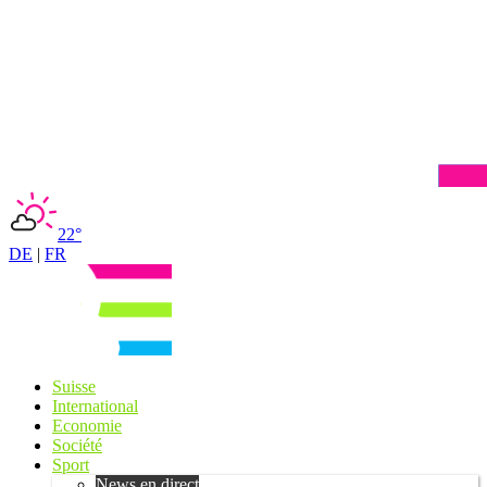
22°
DE
|
FR
Suisse
International
Economie
Société
Sport
News en direct