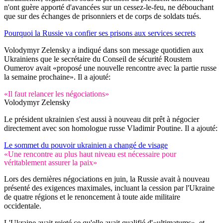
n'ont guère apporté d'avancées sur un cessez-le-feu, ne débouchant
que sur des échanges de prisonniers et de corps de soldats tués.
Pourquoi la Russie va confier ses prisons aux services secrets
Volodymyr Zelensky a indiqué dans son message quotidien aux
Ukrainiens que le secrétaire du Conseil de sécurité Roustem
Oumerov avait «proposé une nouvelle rencontre avec la partie russe
la semaine prochaine». Il a ajouté:
«Il faut relancer les négociations»
Volodymyr Zelensky
Le président ukrainien s'est aussi à nouveau dit prêt à négocier
directement avec son homologue russe Vladimir Poutine. Il a ajouté:
Le sommet du pouvoir ukrainien a changé de visage
«Une rencontre au plus haut niveau est nécessaire pour
véritablement assurer la paix»
Lors des dernières négociations en juin, la Russie avait à nouveau
présenté des exigences maximales, incluant la cession par l'Ukraine
de quatre régions et le renoncement à toute aide militaire
occidentale.
L'Ukraine avait rejeté ce qu'elle avait qualifié d'«ultimatums», et