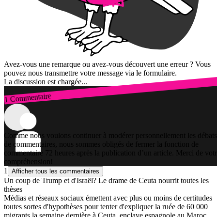
Avez-vous une remarque ou avez-vous découvert une erreur ? Vous
pouvez nous transmettre votre message via le formulaire.
La discussion est chargée...
1 Commentaire
Connexion
Comme nous voulons continuer à modérer personnellement les débats
de commentaires, nous sommes obligés de fermer la fonction de
commentaire 72 heures après la publication d’un article. Merci de vot
compréhension!
1
Afficher tous les commentaires
Un coup de Trump et d'Israël? Le drame de Ceuta nourrit toutes les
thèses
Médias et réseaux sociaux émettent avec plus ou moins de certitudes
toutes sortes d'hypothèses pour tenter d'expliquer la ruée de 60 000
migrants la semaine dernière à Ceuta, enclave espagnole au Maroc.