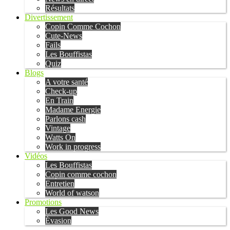
Résultats
Divertissement
Copin Comme Cochon
Cute-News
Fails
Les Bouffistas
Quiz
Blogs
A votre santé
Check-up
En Train
Madame Energie
Parlons cash
Vintage
Watts On
Work in progress
Vidéos
Les Bouffistas
Copin comme cochon
Entretien
World of watson
Promotions
Les Good News
Évasion