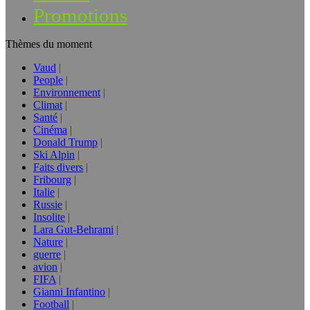
Promotions
Thèmes du moment
Vaud
People
Environnement
Climat
Santé
Cinéma
Donald Trump
Ski Alpin
Faits divers
Fribourg
Italie
Russie
Insolite
Lara Gut-Behrami
Nature
guerre
avion
FIFA
Gianni Infantino
Football