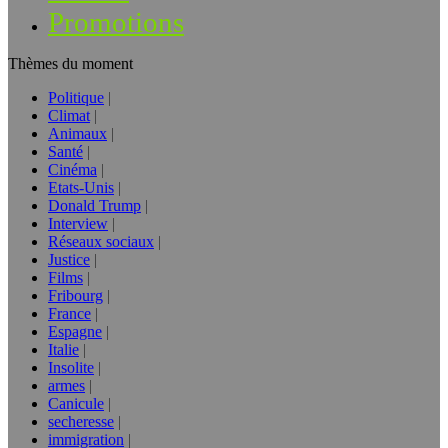
Promotions
Thèmes du moment
Politique
Climat
Animaux
Santé
Cinéma
Etats-Unis
Donald Trump
Interview
Réseaux sociaux
Justice
Films
Fribourg
France
Espagne
Italie
Insolite
armes
Canicule
secheresse
immigration