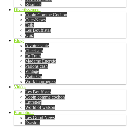
Résultats
Divertissement
Copin Comme Cochon
Cute-News
Fails
Les Bouffistas
Quiz
Blogs
A votre santé
Check-up
En Train
Madame Energie
Parlons cash
Vintage
Watts On
Work in progress
Vidéos
Les Bouffistas
Copin comme cochon
Entretien
World of watson
Promotions
Les Good News
Évasion