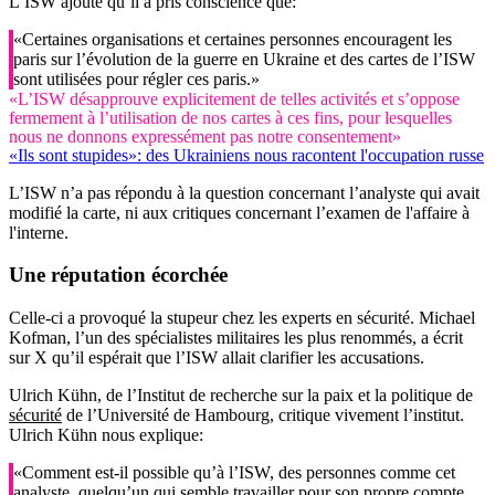
L’ISW ajoute qu’il a pris conscience que:
«Certaines organisations et certaines personnes encouragent les
paris sur l’évolution de la guerre en Ukraine et des cartes de l’ISW
sont utilisées pour régler ces paris.»
«L’ISW désapprouve explicitement de telles activités et s’oppose
fermement à l’utilisation de nos cartes à ces fins, pour lesquelles
nous ne donnons expressément pas notre consentement»
«Ils sont stupides»: des Ukrainiens nous racontent l'occupation russe
L’ISW n’a pas répondu à la question concernant l’analyste qui avait
modifié la carte, ni aux critiques concernant l’examen de l'affaire à
l'interne.
Une réputation écorchée
Celle-ci a provoqué la stupeur chez les experts en sécurité. Michael
Kofman, l’un des spécialistes militaires les plus renommés, a écrit
sur X qu’il espérait que l’ISW allait clarifier les accusations.
Ulrich Kühn, de l’Institut de recherche sur la paix et la politique de
sécurité
de l’Université de Hambourg, critique vivement l’institut.
Ulrich Kühn nous explique:
«Comment est-il possible qu’à l’ISW, des personnes comme cet
analyste, quelqu’un qui semble travailler pour son propre compte,