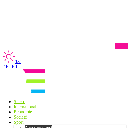
18°
DE
|
FR
Suisse
International
Economie
Société
Sport
News en direct