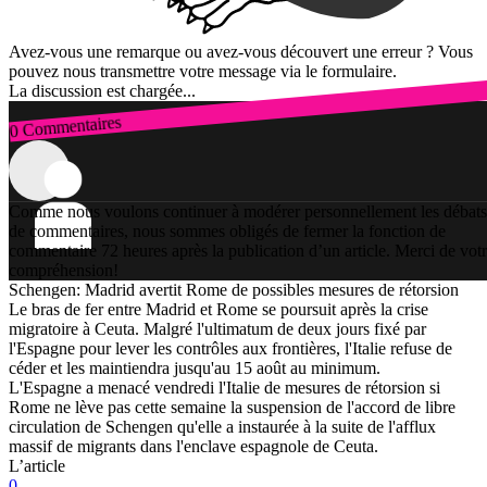
Avez-vous une remarque ou avez-vous découvert une erreur ? Vous
pouvez nous transmettre votre message via le formulaire.
La discussion est chargée...
0 Commentaires
Connexion
Comme nous voulons continuer à modérer personnellement les débats
de commentaires, nous sommes obligés de fermer la fonction de
commentaire 72 heures après la publication d’un article. Merci de vot
compréhension!
Schengen: Madrid avertit Rome de possibles mesures de rétorsion
Le bras de fer entre Madrid et Rome se poursuit après la crise
migratoire à Ceuta. Malgré l'ultimatum de deux jours fixé par
l'Espagne pour lever les contrôles aux frontières, l'Italie refuse de
céder et les maintiendra jusqu'au 15 août au minimum.
L'Espagne a menacé vendredi l'Italie de mesures de rétorsion si
Rome ne lève pas cette semaine la suspension de l'accord de libre
circulation de Schengen qu'elle a instaurée à la suite de l'afflux
massif de migrants dans l'enclave espagnole de Ceuta.
L’article
0