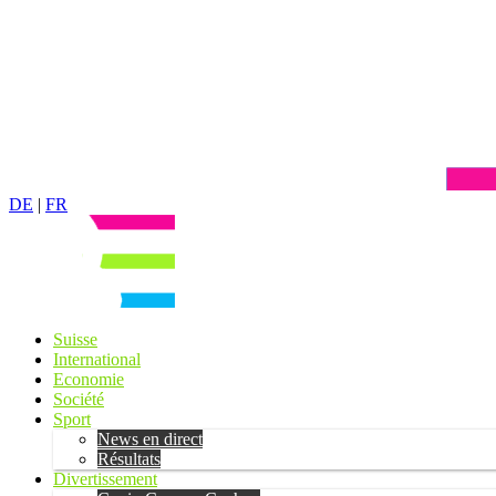
DE
|
FR
Suisse
International
Economie
Société
Sport
News en direct
Résultats
Divertissement