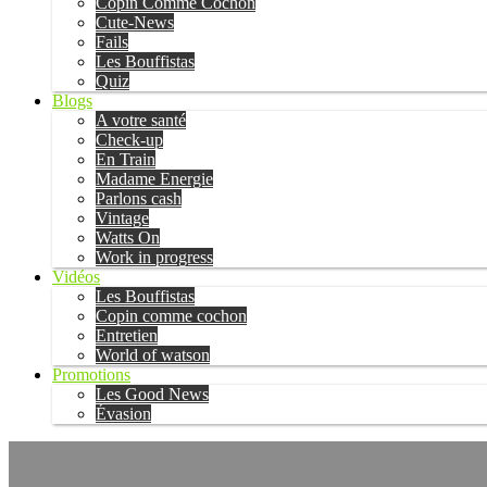
Copin Comme Cochon
Cute-News
Fails
Les Bouffistas
Quiz
Blogs
A votre santé
Check-up
En Train
Madame Energie
Parlons cash
Vintage
Watts On
Work in progress
Vidéos
Les Bouffistas
Copin comme cochon
Entretien
World of watson
Promotions
Les Good News
Évasion