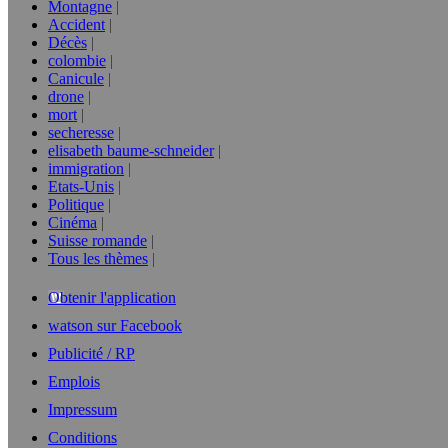
Montagne
Accident
Décès
colombie
Canicule
drone
mort
secheresse
elisabeth baume-schneider
immigration
Etats-Unis
Politique
Cinéma
Suisse romande
Tous les thèmes
Obtenir l'application
watson sur Facebook
Publicité / RP
Emplois
Impressum
Conditions