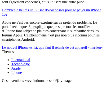
sont également concernés, et ils utilisent une autre puce.
Combien d'heures un Suisse doit-il bosser pour se payer un iPhone
15?
Apple ne s'est pas encore exprimé sur ce prétendu problème. Le
portail technique
t3n explique
que presque tous les modèles
d'iPhone font l'objet de plaintes concernant la surchauffe dans les
forums Apple. Ce phénomène n'est pas non plus inconnu pour les
smartphones Android.
Le nouvel iPhone est là, que faut-il retenir de cet appareil «martien»
Thèmes
International
Technologie
Apple
Iphone
Ces inventions «révolutionnaires» déjà vintage