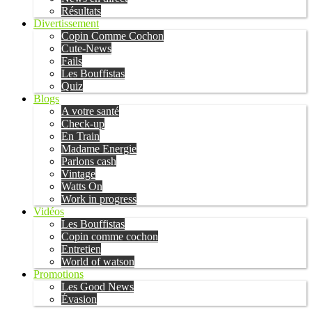
Résultats
Divertissement
Copin Comme Cochon
Cute-News
Fails
Les Bouffistas
Quiz
Blogs
A votre santé
Check-up
En Train
Madame Energie
Parlons cash
Vintage
Watts On
Work in progress
Vidéos
Les Bouffistas
Copin comme cochon
Entretien
World of watson
Promotions
Les Good News
Évasion