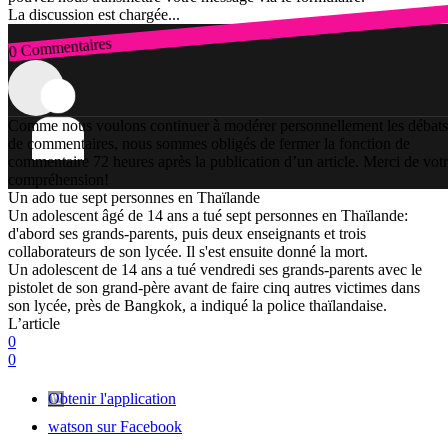
La discussion est chargée...
0 Commentaires
Connexion
Comme nous voulons continuer à modérer personnellement les débats
de commentaires, nous sommes obligés de fermer la fonction de
commentaire 72 heures après la publication d’un article. Merci de vot
compréhension!
Un ado tue sept personnes en Thaïlande
Un adolescent âgé de 14 ans a tué sept personnes en Thaïlande:
d'abord ses grands-parents, puis deux enseignants et trois
collaborateurs de son lycée. Il s'est ensuite donné la mort.
Un adolescent de 14 ans a tué vendredi ses grands-parents avec le
pistolet de son grand-père avant de faire cinq autres victimes dans
son lycée, près de Bangkok, a indiqué la police thaïlandaise.
L’article
0
0
Obtenir l'application
watson sur Facebook