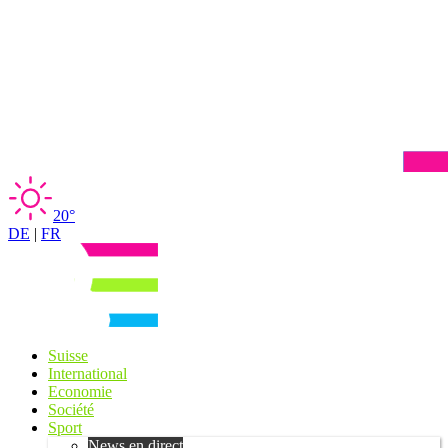
20°
DE
|
FR
Suisse
International
Economie
Société
Sport
News en direct