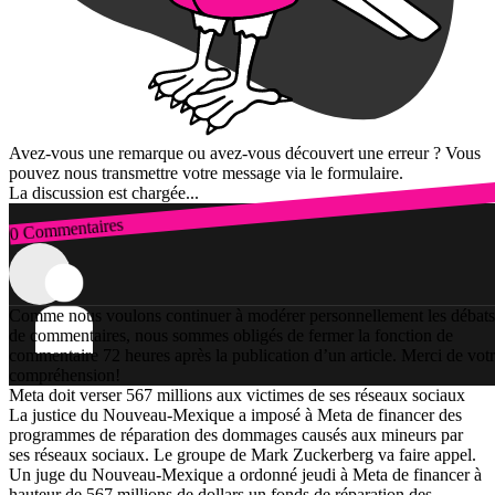
Avez-vous une remarque ou avez-vous découvert une erreur ? Vous
pouvez nous transmettre votre message via le formulaire.
La discussion est chargée...
0 Commentaires
Connexion
Comme nous voulons continuer à modérer personnellement les débats
de commentaires, nous sommes obligés de fermer la fonction de
commentaire 72 heures après la publication d’un article. Merci de vot
compréhension!
Meta doit verser 567 millions aux victimes de ses réseaux sociaux
La justice du Nouveau-Mexique a imposé à Meta de financer des
programmes de réparation des dommages causés aux mineurs par
ses réseaux sociaux. Le groupe de Mark Zuckerberg va faire appel.
Un juge du Nouveau-Mexique a ordonné jeudi à Meta de financer à
hauteur de 567 millions de dollars un fonds de réparation des