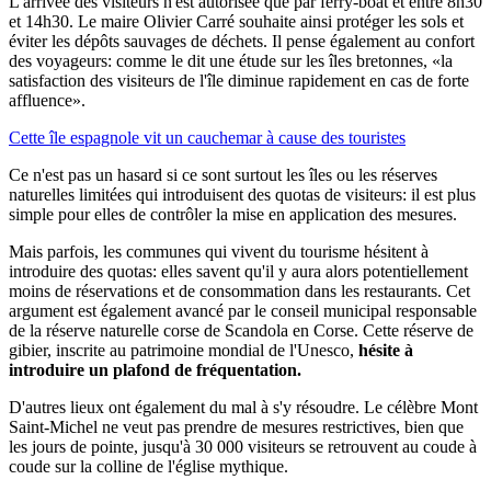
L'arrivée des visiteurs n'est autorisée que par ferry-boat et entre 8h30
et 14h30. Le maire Olivier Carré souhaite ainsi protéger les sols et
éviter les dépôts sauvages de déchets. Il pense également au confort
des voyageurs: comme le dit une étude sur les îles bretonnes, «la
satisfaction des visiteurs de l'île diminue rapidement en cas de forte
affluence».
Cette île espagnole vit un cauchemar à cause des touristes
Ce n'est pas un hasard si ce sont surtout les îles ou les réserves
naturelles limitées qui introduisent des quotas de visiteurs: il est plus
simple pour elles de contrôler la mise en application des mesures.
Mais parfois, les communes qui vivent du tourisme hésitent à
introduire des quotas: elles savent qu'il y aura alors potentiellement
moins de réservations et de consommation dans les restaurants. Cet
argument est également avancé par le conseil municipal responsable
de la réserve naturelle corse de Scandola en Corse. Cette réserve de
gibier, inscrite au patrimoine mondial de l'Unesco,
hésite à
introduire un plafond de fréquentation.
D'autres lieux ont également du mal à s'y résoudre. Le célèbre Mont
Saint-Michel ne veut pas prendre de mesures restrictives, bien que
les jours de pointe, jusqu'à 30 000 visiteurs se retrouvent au coude à
coude sur la colline de l'église mythique.