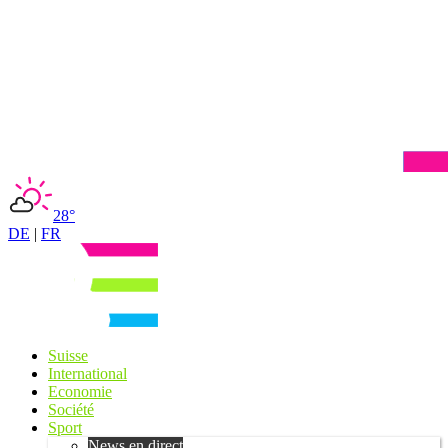
28°
DE
|
FR
Suisse
International
Economie
Société
Sport
News en direct