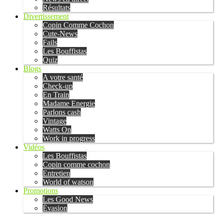
Résultats
Divertissement
Copin Comme Cochon
Cute-News
Fails
Les Bouffistas
Quiz
Blogs
A votre santé
Check-up
En Train
Madame Energie
Parlons cash
Vintage
Watts On
Work in progress
Vidéos
Les Bouffistas
Copin comme cochon
Entretien
World of watson
Promotions
Les Good News
Évasion