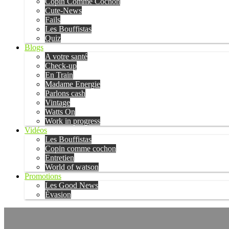
Copin Comme Cochon
Cute-News
Fails
Les Bouffistas
Quiz
Blogs
A votre santé
Check-up
En Train
Madame Energie
Parlons cash
Vintage
Watts On
Work in progress
Vidéos
Les Bouffistas
Copin comme cochon
Entretien
World of watson
Promotions
Les Good News
Évasion