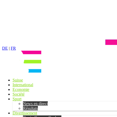
DE
|
FR
Suisse
International
Economie
Société
Sport
News en direct
Résultats
Divertissement