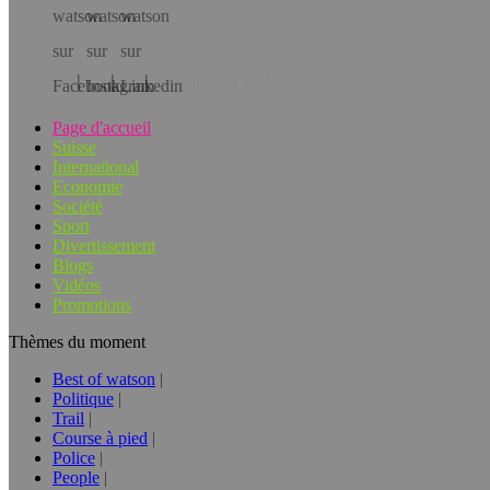
Téléchargez l’app!
Page d'accueil
Suisse
International
Economie
Société
Sport
Divertissement
Blogs
Vidéos
Promotions
Thèmes du moment
Best of watson
Politique
Trail
Course à pied
Police
People