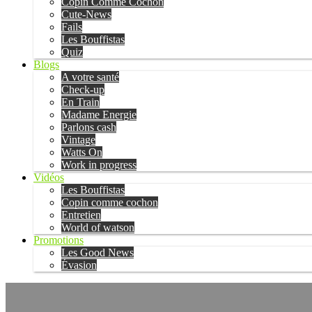
Copin Comme Cochon
Cute-News
Fails
Les Bouffistas
Quiz
Blogs
A votre santé
Check-up
En Train
Madame Energie
Parlons cash
Vintage
Watts On
Work in progress
Vidéos
Les Bouffistas
Copin comme cochon
Entretien
World of watson
Promotions
Les Good News
Évasion