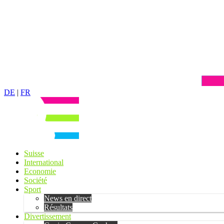
DE
|
FR
Suisse
International
Economie
Société
Sport
News en direct
Résultats
Divertissement