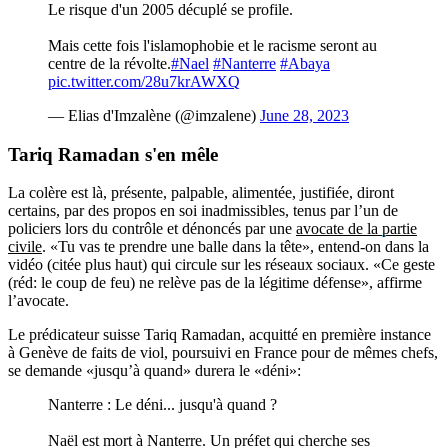
Le risque d'un 2005 décuplé se profile.
Mais cette fois l'islamophobie et le racisme seront au
centre de la révolte.
#Nael
#Nanterre
#Abaya
pic.twitter.com/28u7krAWXQ
— Elias d'Imzalène (@imzalene)
June 28, 2023
Tariq Ramadan s'en mêle
La colère est là, présente, palpable, alimentée, justifiée, diront
certains, par des propos en soi inadmissibles, tenus par l’un de
policiers lors du contrôle et dénoncés par une
avocate de la partie
civile
. «Tu vas te prendre une balle dans la tête», entend-on dans la
vidéo (citée plus haut) qui circule sur les réseaux sociaux. «Ce geste
(réd: le coup de feu) ne relève pas de la légitime défense», affirme
l’avocate.
Le prédicateur suisse Tariq Ramadan, acquitté en première instance
à Genève de faits de viol, poursuivi en France pour de mêmes chefs,
se demande «jusqu’à quand» durera le «déni»:
Nanterre : Le déni... jusqu'à quand ?
Naël est mort à Nanterre. Un préfet qui cherche ses