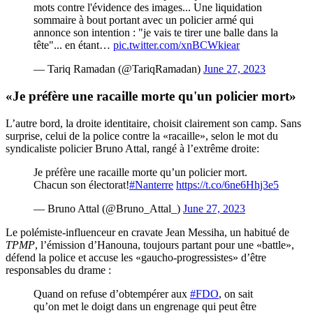
mots contre l'évidence des images... Une liquidation
sommaire à bout portant avec un policier armé qui
annonce son intention : "je vais te tirer une balle dans la
tête"... en étant…
pic.twitter.com/xnBCWkiear
— Tariq Ramadan (@TariqRamadan)
June 27, 2023
«Je préfère une racaille morte qu'un policier mort»
L’autre bord, la droite identitaire, choisit clairement son camp. Sans
surprise, celui de la police contre la «racaille», selon le mot du
syndicaliste policier Bruno Attal, rangé à l’extrême droite:
Je préfère une racaille morte qu’un policier mort.
Chacun son électorat!
#Nanterre
https://t.co/6ne6Hhj3e5
— Bruno Attal (@Bruno_Attal_)
June 27, 2023
Le polémiste-influenceur en cravate Jean Messiha, un habitué de
TPMP
, l’émission d’Hanouna, toujours partant pour une «battle»,
défend la police et accuse les «gaucho-progressistes» d’être
responsables du drame :
Quand on refuse d’obtempérer aux
#FDO
, on sait
qu’on met le doigt dans un engrenage qui peut être