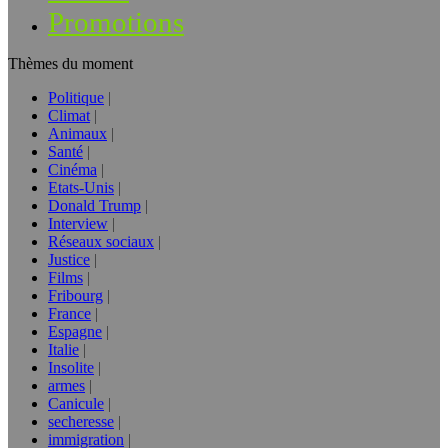
Promotions
Thèmes du moment
Politique
Climat
Animaux
Santé
Cinéma
Etats-Unis
Donald Trump
Interview
Réseaux sociaux
Justice
Films
Fribourg
France
Espagne
Italie
Insolite
armes
Canicule
secheresse
immigration