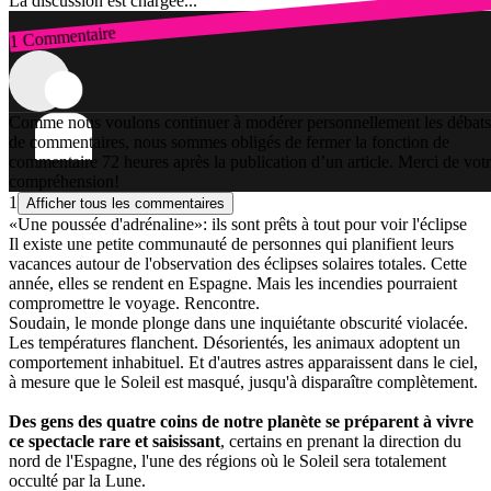
La discussion est chargée...
1 Commentaire
Connexion
Comme nous voulons continuer à modérer personnellement les débats
de commentaires, nous sommes obligés de fermer la fonction de
commentaire 72 heures après la publication d’un article. Merci de vot
compréhension!
1
Afficher tous les commentaires
«Une poussée d'adrénaline»: ils sont prêts à tout pour voir l'éclipse
Il existe une petite communauté de personnes qui planifient leurs
vacances autour de l'observation des éclipses solaires totales. Cette
année, elles se rendent en Espagne. Mais les incendies pourraient
compromettre le voyage. Rencontre.
Soudain, le monde plonge dans une inquiétante obscurité violacée.
Les températures flanchent. Désorientés, les animaux adoptent un
comportement inhabituel. Et d'autres astres apparaissent dans le ciel,
à mesure que le Soleil est masqué, jusqu'à disparaître complètement.
Des gens des quatre coins de notre planète se préparent à vivre
ce spectacle rare et saisissant
, certains en prenant la direction du
nord de l'Espagne, l'une des régions où le Soleil sera totalement
occulté par la Lune.