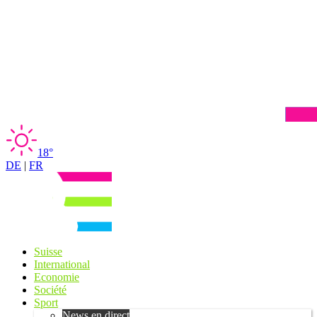
18°
DE
|
FR
Suisse
International
Economie
Société
Sport
News en direct