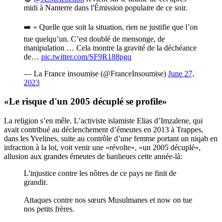
midi à Nanterre dans l'Émission populaire de ce soir.
➡️ « Quelle que soit la situation, rien ne justifie que l’on
tue quelqu’un. C’est doublé de mensonge, de
manipulation … Cela montre la gravité de la déchéance
de…
pic.twitter.com/SF9R188pgq
— La France insoumise (@FranceInsoumise)
June 27,
2023
«Le risque d'un 2005 décuplé se profile»
La religion s’en mêle. L’activiste islamiste Elias d’Imzalene, qui
avait contribué au déclenchement d’émeutes en 2013 à Trappes,
dans les Yvelines, suite au contrôle d’une femme portant un niqab en
infraction à la loi, voit venir une «révolte», «un 2005 décuplé»,
allusion aux grandes émeutes de banlieues cette année-là:
L'injustice contre les nôtres de ce pays ne finit de
grandir.
Attaques contre nos sœurs Musulmanes et now on tue
nos petits frères.