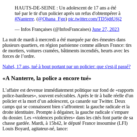
HAUTS-DE-SEINE : Un adolescent de 17 ans a été
tué par le tir d'un policier après un refus d'obtempérer à
#Nanterre
. (
@Ohana_Fgn
)
pic.twitter.com/TD5jdtU6j2
— Infos Françaises (@InfosFrancaises)
June 27, 2023
La nuit de mardi à mercredi a été marquée par des émeutes dans
plusieurs quartiers, en région parisienne comme ailleurs France: tirs
de mortiers, voitures cramées, bâtiments incendiés, heurts avec les
forces de l’ordre.
Nahel, 17 ans, tué à bout portant par un policier: que s'est-il passé?
«A Nanterre, la police a encore tué»
L’affaire est devenue immédiatement politique sur fond de «rapports
police-banlieues», souvent exécrables. Après le tir à balle réelle d'un
policier et la mort d’un adolescent, ça canarde sur Twitter. Deux
camps qui se connaissent bien s’affrontent: la gauche radicale et la
droite identitaire. Prompte à dégainer, la gauche radicale s’empare
du dossier. Les «violences policières» dans les cités font partie de sa
chasse gardée. Mardi, à 15h42, le député France insoumise (LFI)
Louis Boyard, agitateur-né, lance: