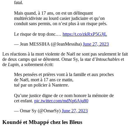
fatal.
Mais quand, à 17 ans, on est un délinquant
multirécidiviste au lourd casier judiciaire et qu’on
conduit sans permis, on n’est plus à un risque près.
Le risque de trop donc.…
https://t.co/zkRxP5GJjL
— Jean MESSIHA (@JeanMessiha)
June 27, 2023
Les réactions à la mort violente de Naël ne sont pas seulement le fait
de deux camps qui se détestent. Omar Sy, la star d’
Intouchables
et
de
Lupin
, a sobrement écrit:
Mes pensées et prières vont à la famille et aux proches
de Naël, mort à 17 ans ce matin,
tué par un policier à Nanterre.
Qu’une justice digne de ce nom honore la mémoire de
cet enfant.
pic.twitter.com/mdNp6Aju80
— Omar Sy (@OmarSy)
June 27, 2023
Koundé et Mbappé chez les Bleus