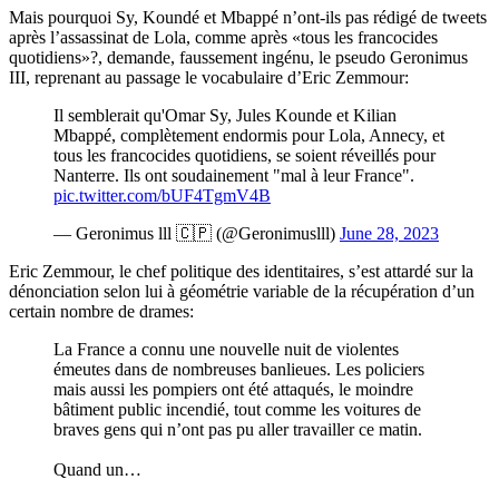
Mais pourquoi Sy, Koundé et Mbappé n’ont-ils pas rédigé de tweets
après l’assassinat de Lola, comme après «tous les francocides
quotidiens»?, demande, faussement ingénu, le pseudo Geronimus
III, reprenant au passage le vocabulaire d’Eric Zemmour:
Il semblerait qu'Omar Sy, Jules Kounde et Kilian
Mbappé, complètement endormis pour Lola, Annecy, et
tous les francocides quotidiens, se soient réveillés pour
Nanterre. Ils ont soudainement "mal à leur France".
pic.twitter.com/bUF4TgmV4B
— Geronimus lll 🇨🇵 (@Geronimuslll)
June 28, 2023
Eric Zemmour, le chef politique des identitaires, s’est attardé sur la
dénonciation selon lui à géométrie variable de la récupération d’un
certain nombre de drames:
La France a connu une nouvelle nuit de violentes
émeutes dans de nombreuses banlieues. Les policiers
mais aussi les pompiers ont été attaqués, le moindre
bâtiment public incendié, tout comme les voitures de
braves gens qui n’ont pas pu aller travailler ce matin.
Quand un…