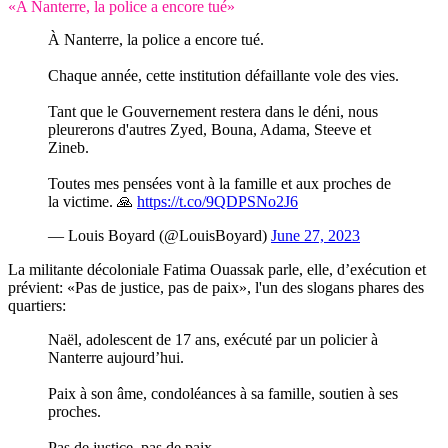
«A Nanterre, la police a encore tué»
À Nanterre, la police a encore tué.
Chaque année, cette institution défaillante vole des vies.
Tant que le Gouvernement restera dans le déni, nous
pleurerons d'autres Zyed, Bouna, Adama, Steeve et
Zineb.
Toutes mes pensées vont à la famille et aux proches de
la victime. 🙏
https://t.co/9QDPSNo2J6
— Louis Boyard (@LouisBoyard)
June 27, 2023
La militante décoloniale Fatima Ouassak parle, elle, d’exécution et
prévient: «Pas de justice, pas de paix», l'un des slogans phares des
quartiers:
Naël, adolescent de 17 ans, exécuté par un policier à
Nanterre aujourd’hui.
Paix à son âme, condoléances à sa famille, soutien à ses
proches.
Pas de justice, pas de paix.