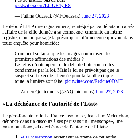
pic.twitter.com/PJ5UE4yiR8
— Fatima Ouassak (@FOuassak)
June 27, 2023
Le député LFI Adrien Quatennens, réintégré par sa députation après
l'affaire de la gifle donnée à sa compagne, emprunte au même
registre, niant au passage la présomption d’innocence qui vaut dans
toute enquête pour homicide:
Comment se fait-il que les images contredisent les
premières affirmations des médias ?
Le refus d’obtempérer et le délit de fuite sont certes
condamnés par la loi. Mais la loi ne prévoit pas que le
suspect soit exécuté ! Pensée pour la famille et que
toute la lumière soit faite.
pic.twitter.com/Eedcue0DMT
— Adrien Quatennens (@AQuatennens)
June 27, 2023
«La déchéance de l’autorité de l’Etat»
Le père-fondateur de La France insoumise, Jean-Luc Mélenchon,
dénonce dans un discours à ses partisans un «mensonge», une
«manipulation», «la déchéance de l’autorité de l’Etat»:
🔴
@JLMelenchon
revient sur le drame de cet après -