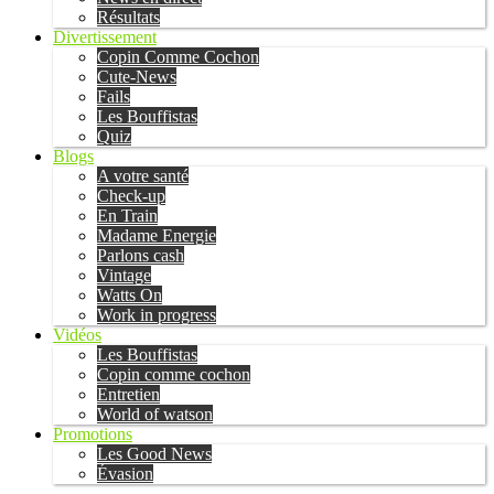
Résultats
Divertissement
Copin Comme Cochon
Cute-News
Fails
Les Bouffistas
Quiz
Blogs
A votre santé
Check-up
En Train
Madame Energie
Parlons cash
Vintage
Watts On
Work in progress
Vidéos
Les Bouffistas
Copin comme cochon
Entretien
World of watson
Promotions
Les Good News
Évasion