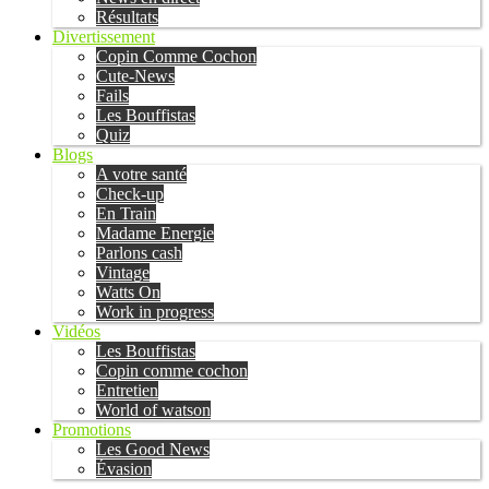
Résultats
Divertissement
Copin Comme Cochon
Cute-News
Fails
Les Bouffistas
Quiz
Blogs
A votre santé
Check-up
En Train
Madame Energie
Parlons cash
Vintage
Watts On
Work in progress
Vidéos
Les Bouffistas
Copin comme cochon
Entretien
World of watson
Promotions
Les Good News
Évasion