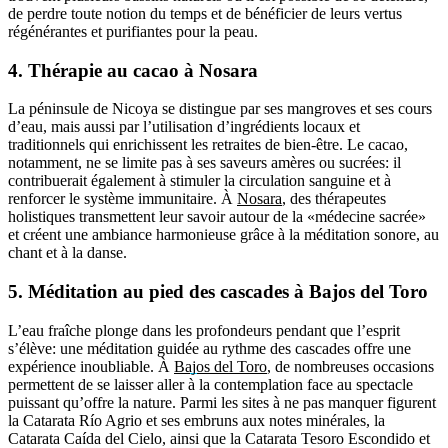
de perdre toute notion du temps et de bénéficier de leurs vertus
régénérantes et purifiantes pour la peau.
4. Thérapie au cacao à Nosara
La péninsule de Nicoya se distingue par ses mangroves et ses cours
d’eau, mais aussi par l’utilisation d’ingrédients locaux et
traditionnels qui enrichissent les retraites de bien-être. Le cacao,
notamment, ne se limite pas à ses saveurs amères ou sucrées: il
contribuerait également à stimuler la circulation sanguine et à
renforcer le système immunitaire. À
Nosara
, des thérapeutes
holistiques transmettent leur savoir autour de la «médecine sacrée»
et créent une ambiance harmonieuse grâce à la méditation sonore, au
chant et à la danse.
5. Méditation au pied des cascades à Bajos del Toro
L’eau fraîche plonge dans les profondeurs pendant que l’esprit
s’élève: une méditation guidée au rythme des cascades offre une
expérience inoubliable. À
Bajos del Toro
, de nombreuses occasions
permettent de se laisser aller à la contemplation face au spectacle
puissant qu’offre la nature. Parmi les sites à ne pas manquer figurent
la Catarata Río Agrio et ses embruns aux notes minérales, la
Catarata Caída del Cielo, ainsi que la Catarata Tesoro Escondido et