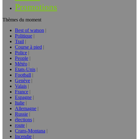
Promotions
Thèmes du moment
Best of watson
Politique
Trail
Course à pied
Police
People
Météo
Etats-Unis
Football
Genève
Valais
France
Espagne
Italie
Allemagne
Russie
élections
route
Crans-Montana
Incendie