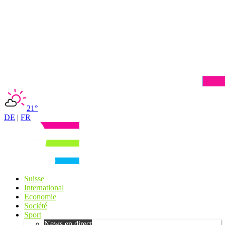
21°
DE
|
FR
Suisse
International
Economie
Société
Sport
News en direct