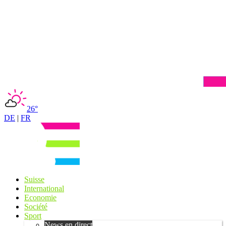
26°
DE
|
FR
Suisse
International
Economie
Société
Sport
News en direct