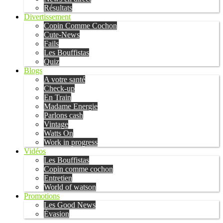
Résultats
Divertissement
Copin Comme Cochon
Cute-News
Fails
Les Bouffistas
Quiz
Blogs
A votre santé
Check-up
En Train
Madame Energie
Parlons cash
Vintage
Watts On
Work in progress
Vidéos
Les Bouffistas
Copin comme cochon
Entretien
World of watson
Promotions
Les Good News
Évasion