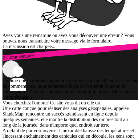
Avez-vous une remarque ou avez-vous découvert une erreur ? Vous
pouvez nous transmettre votre message via le formulaire.
La discussion est chargée...
0 Commentaires
Connexion
Comme nous voulons continuer à modérer personnellement les débats
de commentaires, nous sommes obligés de fermer la fonction de
commentaire 72 heures après la publication d’un article. Merci de vot
compréhension!
Vous cherchez l'ombre? Ce site vous dit où elle est
Une carte conçue pour réaliser des analyses géospatiales, appelée
ShadeMap, rencontre un succès grandissant en ligne depuis
quelques semaines: elle montre la distribution des ombres tout au
long de la journée, dans n'importe quel endroit sur terre.
A défaut de pouvoir inverser l'inexorable hausse des températures et
l'incessant enchaînement des canicules qui en découle, les gens sont