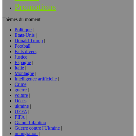
Promotions
Thèmes du moment
Politique
Etats-Unis
Donald Trump
Football
Faits divers
Justice
Espagne
Italie
Montagne
Intelligence artificielle
Crime
guerre
voiture
Décès
ukraine
UEFA
FIFA
Gianni Infantino
Guerre contre l'Ukraine
immigration