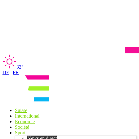
32°
DE
|
FR
Suisse
International
Economie
Société
Sport
News en direct