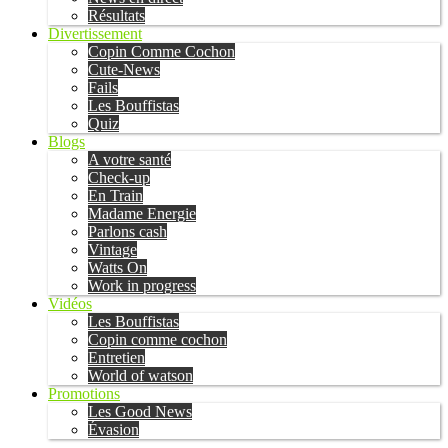
Résultats
Divertissement
Copin Comme Cochon
Cute-News
Fails
Les Bouffistas
Quiz
Blogs
A votre santé
Check-up
En Train
Madame Energie
Parlons cash
Vintage
Watts On
Work in progress
Vidéos
Les Bouffistas
Copin comme cochon
Entretien
World of watson
Promotions
Les Good News
Évasion