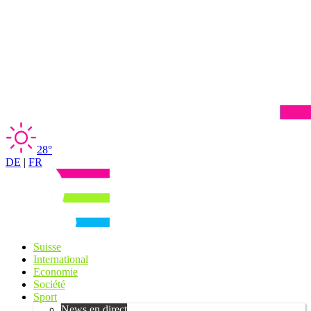
28°
DE
|
FR
Suisse
International
Economie
Société
Sport
News en direct