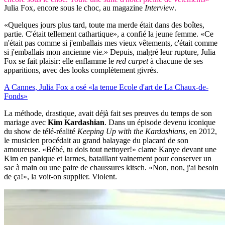
Julia Fox, encore sous le choc, au magazine
Interview
.
«Quelques jours plus tard, toute ma merde était dans des boîtes,
partie. C'était tellement cathartique», a confié la jeune femme. «Ce
n'était pas comme si j'emballais mes vieux vêtements, c'était comme
si j'emballais mon ancienne vie.» Depuis, malgré leur rupture, Julia
Fox se fait plaisir: elle enflamme le
red carpet
à chacune de ses
apparitions, avec des looks complètement givrés.
A Cannes, Julia Fox a osé «la tenue Ecole d'art de La Chaux-de-
Fonds»
La méthode, drastique, avait déjà fait ses preuves du temps de son
mariage avec
Kim Kardashian
. Dans un épisode devenu iconique
du show de télé-réalité
Keeping Up with the Kardashians
, en 2012,
le musicien procédait au grand balayage du placard de son
amoureuse. «Bébé, tu dois tout nettoyer!» clame Kanye devant une
Kim en panique et larmes, bataillant vainement pour conserver un
sac à main ou une paire de chaussures kitsch. «Non, non, j'ai besoin
de ça!», la voit-on supplier. Violent.