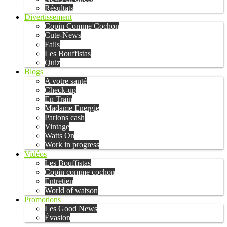
Résultats
Divertissement
Copin Comme Cochon
Cute-News
Fails
Les Bouffistas
Quiz
Blogs
A votre santé
Check-up
En Train
Madame Energie
Parlons cash
Vintage
Watts On
Work in progress
Vidéos
Les Bouffistas
Copin comme cochon
Entretien
World of watson
Promotions
Les Good News
Évasion