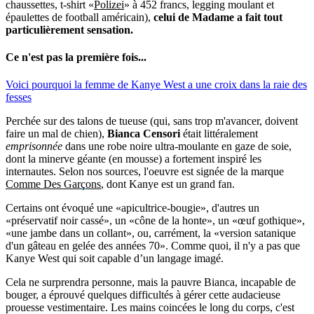
chaussettes, t-shirt «
Polizei
» à 452 francs, legging moulant et
épaulettes de football américain),
celui de Madame a fait tout
particulièrement sensation.
Ce n'est pas la première fois...
Voici pourquoi la femme de Kanye West a une croix dans la raie des
fesses
Perchée sur des talons de tueuse (qui, sans trop m'avancer, doivent
faire un mal de chien),
Bianca Censori
était littéralement
emprisonnée
dans une robe noire ultra-moulante en gaze de soie,
dont la minerve géante (en mousse) a fortement inspiré les
internautes. Selon nos sources, l'oeuvre est signée de la marque
Comme Des Garçons
, dont Kanye est un grand fan.
Certains ont évoqué une «apicultrice-bougie», d'autres un
«préservatif noir cassé», un «cône de la honte», un «œuf gothique»,
«une jambe dans un collant», ou, carrément, la «version satanique
d'un gâteau en gelée des années 70». Comme quoi, il n'y a pas que
Kanye West qui soit capable d’un langage imagé.
Cela ne surprendra personne, mais la pauvre Bianca, incapable de
bouger, a éprouvé quelques difficultés à gérer cette audacieuse
prouesse vestimentaire. Les mains coincées le long du corps, c'est