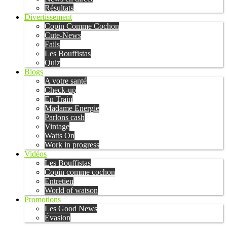
Résultats
Divertissement
Copin Comme Cochon
Cute-News
Fails
Les Bouffistas
Quiz
Blogs
A votre santé
Check-up
En Train
Madame Energie
Parlons cash
Vintage
Watts On
Work in progress
Vidéos
Les Bouffistas
Copin comme cochon
Entretien
World of watson
Promotions
Les Good News
Évasion