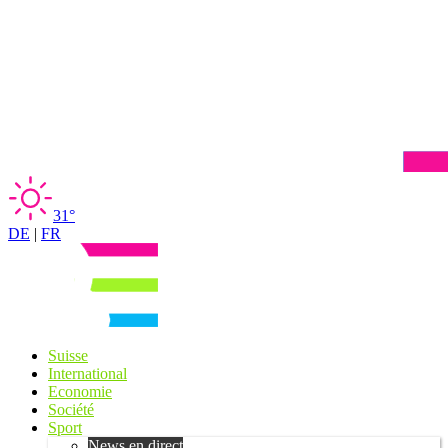
31°
DE
|
FR
Suisse
International
Economie
Société
Sport
News en direct