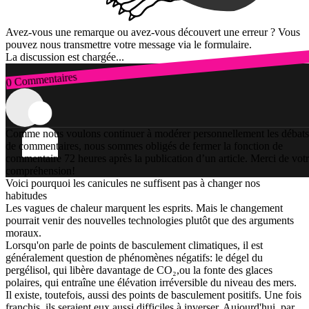
Avez-vous une remarque ou avez-vous découvert une erreur ? Vous
pouvez nous transmettre votre message via le formulaire.
La discussion est chargée...
0 Commentaires
Connexion
Comme nous voulons continuer à modérer personnellement les débats
de commentaires, nous sommes obligés de fermer la fonction de
commentaire 72 heures après la publication d’un article. Merci de vot
compréhension!
Voici pourquoi les canicules ne suffisent pas à changer nos
habitudes
Les vagues de chaleur marquent les esprits. Mais le changement
pourrait venir des nouvelles technologies plutôt que des arguments
moraux.
Lorsqu'on parle de points de basculement climatiques, il est
généralement question de phénomènes négatifs: le dégel du
pergélisol, qui libère davantage de CO₂,ou la fonte des glaces
polaires, qui entraîne une élévation irréversible du niveau des mers.
Il existe, toutefois, aussi des points de basculement positifs. Une fois
franchis, ils seraient eux aussi difficiles à inverser. Aujourd'hui, par