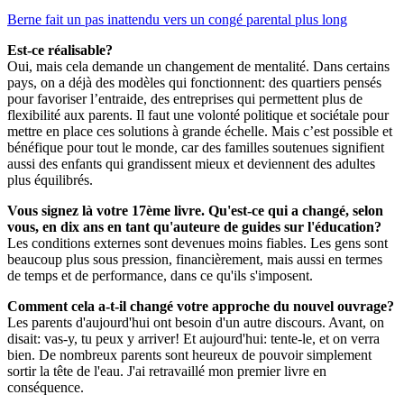
Berne fait un pas inattendu vers un congé parental plus long
Est-ce réalisable?
Oui, mais cela demande un changement de mentalité. Dans certains
pays, on a déjà des modèles qui fonctionnent: des quartiers pensés
pour favoriser l’entraide, des entreprises qui permettent plus de
flexibilité aux parents. Il faut une volonté politique et sociétale pour
mettre en place ces solutions à grande échelle. Mais c’est possible et
bénéfique pour tout le monde, car des familles soutenues signifient
aussi des enfants qui grandissent mieux et deviennent des adultes
plus équilibrés.
Vous signez là votre 17ème livre. Qu'est-ce qui a changé, selon
vous, en dix ans en tant qu'auteure de guides sur l'éducation?
Les conditions externes sont devenues moins fiables. Les gens sont
beaucoup plus sous pression, financièrement, mais aussi en termes
de temps et de performance, dans ce qu'ils s'imposent.
Comment cela a-t-il changé votre approche du nouvel ouvrage?
Les parents d'aujourd'hui ont besoin d'un autre discours. Avant, on
disait: vas-y, tu peux y arriver! Et aujourd'hui: tente-le, et on verra
bien. De nombreux parents sont heureux de pouvoir simplement
sortir la tête de l'eau. J'ai retravaillé mon premier livre en
conséquence.