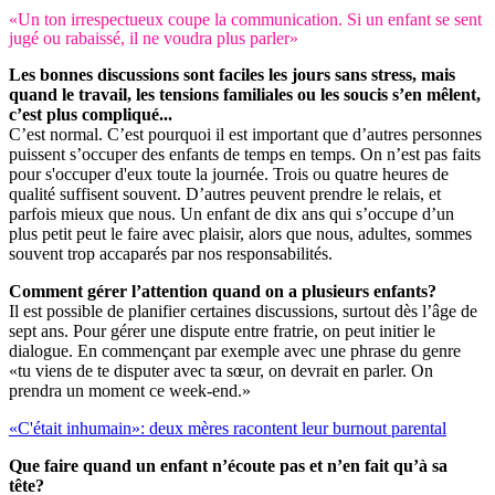
«Un ton irrespectueux coupe la communication. Si un enfant se sent
jugé ou rabaissé, il ne voudra plus parler»
Les bonnes discussions sont faciles les jours sans stress, mais
quand le travail, les tensions familiales ou les soucis s’en mêlent,
c’est plus compliqué...
C’est normal. C’est pourquoi il est important que d’autres personnes
puissent s’occuper des enfants de temps en temps. On n’est pas faits
pour s'occuper d'eux toute la journée. Trois ou quatre heures de
qualité suffisent souvent. D’autres peuvent prendre le relais, et
parfois mieux que nous. Un enfant de dix ans qui s’occupe d’un
plus petit peut le faire avec plaisir, alors que nous, adultes, sommes
souvent trop accaparés par nos responsabilités.
Comment gérer l’attention quand on a plusieurs enfants?
Il est possible de planifier certaines discussions, surtout dès l’âge de
sept ans. Pour gérer une dispute entre fratrie, on peut initier le
dialogue. En commençant par exemple avec une phrase du genre
«tu viens de te disputer avec ta sœur, on devrait en parler. On
prendra un moment ce week-end.»
«C'était inhumain»: deux mères racontent leur burnout parental
Que faire quand un enfant n’écoute pas et n’en fait qu’à sa
tête?