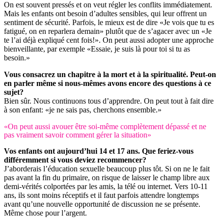
On est souvent pressés et on veut régler les conflits immédiatement.
Mais les enfants ont besoin d’adultes sensibles, qui leur offrent un
sentiment de sécurité. Parfois, le mieux est de dire «Je vois que tu es
fatigué, on en reparlera demain» plutôt que de s’agacer avec un «Je
te l’ai déjà expliqué cent fois!». On peut aussi adopter une approche
bienveillante, par exemple «Essaie, je suis là pour toi si tu as
besoin.»
Vous consacrez un chapitre à la mort et à la spiritualité. Peut-on
en parler même si nous-mêmes avons encore des questions à ce
sujet?
Bien sûr. Nous continuons tous d’apprendre. On peut tout à fait dire
à son enfant: «je ne sais pas, cherchons ensemble.»
«On peut aussi avouer être soi-même complètement dépassé et ne
pas vraiment savoir comment gérer la situation»
Vos enfants ont aujourd’hui 14 et 17 ans. Que feriez-vous
différemment si vous deviez recommencer?
J’aborderais l’éducation sexuelle beaucoup plus tôt. Si on ne le fait
pas avant la fin du primaire, on risque de laisser le champ libre aux
demi-vérités colportées par les amis, la télé ou internet. Vers 10-11
ans, ils sont moins réceptifs et il faut parfois attendre longtemps
avant qu’une nouvelle opportunité de discussion ne se présente.
Même chose pour l’argent.