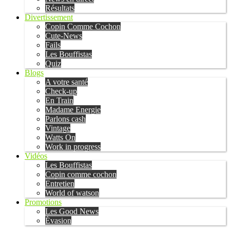
Résultats
Divertissement
Copin Comme Cochon
Cute-News
Fails
Les Bouffistas
Quiz
Blogs
A votre santé
Check-up
En Train
Madame Energie
Parlons cash
Vintage
Watts On
Work in progress
Vidéos
Les Bouffistas
Copin comme cochon
Entretien
World of watson
Promotions
Les Good News
Évasion