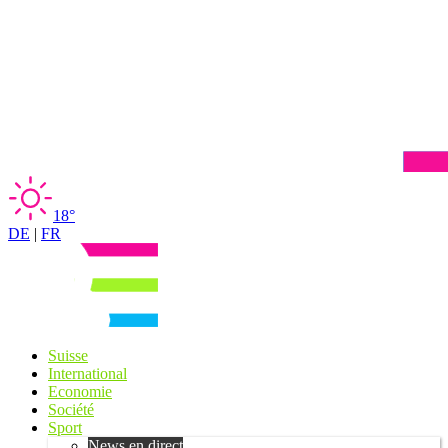
18°
DE
|
FR
Suisse
International
Economie
Société
Sport
News en direct