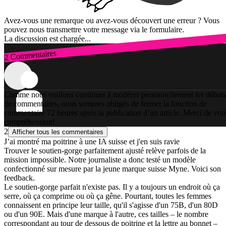
Avez-vous une remarque ou avez-vous découvert une erreur ? Vous
pouvez nous transmettre votre message via le formulaire.
La discussion est chargée...
2 Commentaires
Connexion
Comme nous voulons continuer à modérer personnellement les débats
de commentaires, nous sommes obligés de fermer la fonction de
commentaire 72 heures après la publication d’un article. Merci de vot
compréhension!
2
Afficher tous les commentaires
J’ai montré ma poitrine à une IA suisse et j'en suis ravie
Trouver le soutien-gorge parfaitement ajusté relève parfois de la
mission impossible. Notre journaliste a donc testé un modèle
confectionné sur mesure par la jeune marque suisse Myne. Voici son
feedback.
Le soutien-gorge parfait n'existe pas. Il y a toujours un endroit où ça
serre, où ça comprime ou où ça gêne. Pourtant, toutes les femmes
connaissent en principe leur taille, qu'il s'agisse d'un 75B, d'un 80D
ou d'un 90E. Mais d'une marque à l'autre, ces tailles – le nombre
correspondant au tour de dessous de poitrine et la lettre au bonnet –