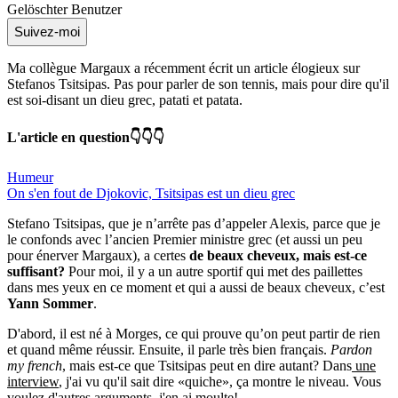
Gelöschter Benutzer
Suivez-moi
Ma collègue Margaux a récemment écrit un article élogieux sur
Stefanos Tsitsipas. Pas pour parler de son tennis, mais pour dire qu'il
est soi-disant un dieu grec, patati et patata.
L'article en question👇👇👇
Humeur
On s'en fout de Djokovic, Tsitsipas est un dieu grec
Stefano Tsitsipas, que je n’arrête pas d’appeler Alexis, parce que je
le confonds avec l’ancien Premier ministre grec (et aussi un peu
pour énerver Margaux), a certes
de beaux cheveux, mais est-ce
suffisant?
Pour moi, il y a un autre sportif qui met des paillettes
dans mes yeux en ce moment et qui a aussi de beaux cheveux, c’est
Yann Sommer
.
D'abord, il est né à Morges, ce qui prouve qu’on peut partir de rien
et quand même réussir. Ensuite, il parle très bien français.
Pardon
my french
, mais est-ce que Tsitsipas peut en dire autant? Dans
une
interview
, j'ai vu qu'il sait dire «quiche», ça montre le niveau. Vous
voulez d'autres arguments, j'en ai moulte!