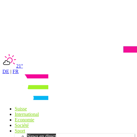
21°
DE
|
FR
Suisse
International
Economie
Société
Sport
News en direct