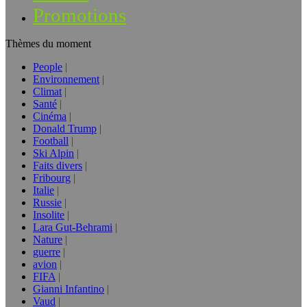
Promotions
Thèmes du moment
People
Environnement
Climat
Santé
Cinéma
Donald Trump
Football
Ski Alpin
Faits divers
Fribourg
Italie
Russie
Insolite
Lara Gut-Behrami
Nature
guerre
avion
FIFA
Gianni Infantino
Vaud