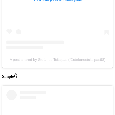
A post shared by Stefanos Tsitsipas (@stefanostsitsipas98)
Simple👇