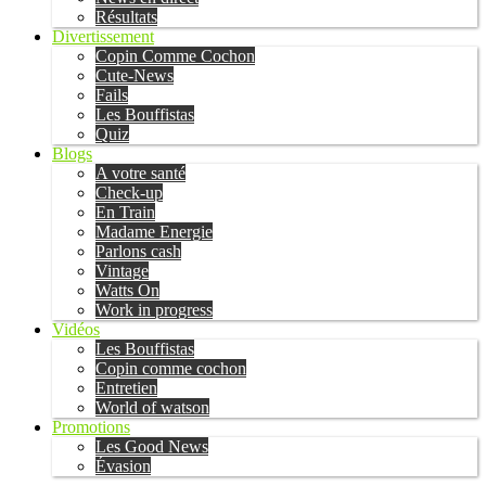
Résultats
Divertissement
Copin Comme Cochon
Cute-News
Fails
Les Bouffistas
Quiz
Blogs
A votre santé
Check-up
En Train
Madame Energie
Parlons cash
Vintage
Watts On
Work in progress
Vidéos
Les Bouffistas
Copin comme cochon
Entretien
World of watson
Promotions
Les Good News
Évasion