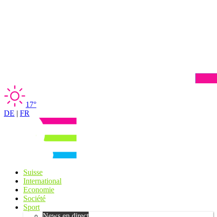
17°
DE
|
FR
Suisse
International
Economie
Société
Sport
News en direct