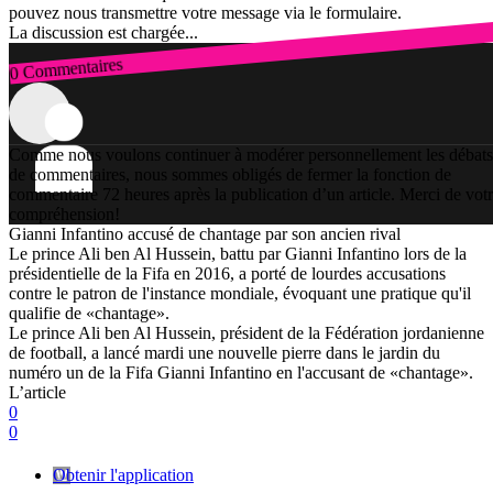
pouvez nous transmettre votre message via le formulaire.
La discussion est chargée...
0 Commentaires
Connexion
Comme nous voulons continuer à modérer personnellement les débats
de commentaires, nous sommes obligés de fermer la fonction de
commentaire 72 heures après la publication d’un article. Merci de vot
compréhension!
Gianni Infantino accusé de chantage par son ancien rival
Le prince Ali ben Al Hussein, battu par Gianni Infantino lors de la
présidentielle de la Fifa en 2016, a porté de lourdes accusations
contre le patron de l'instance mondiale, évoquant une pratique qu'il
qualifie de «chantage».
Le prince Ali ben Al Hussein, président de la Fédération jordanienne
de football, a lancé mardi une nouvelle pierre dans le jardin du
numéro un de la Fifa Gianni Infantino en l'accusant de «chantage».
L’article
0
0
Obtenir l'application