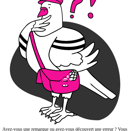
Avez-vous une remarque ou avez-vous découvert une erreur ? Vous