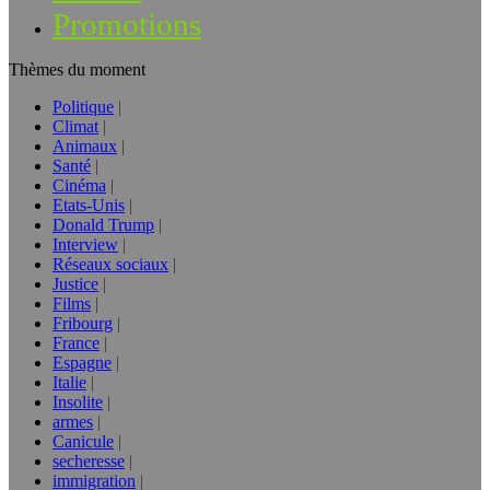
Promotions
Thèmes du moment
Politique
Climat
Animaux
Santé
Cinéma
Etats-Unis
Donald Trump
Interview
Réseaux sociaux
Justice
Films
Fribourg
France
Espagne
Italie
Insolite
armes
Canicule
secheresse
immigration