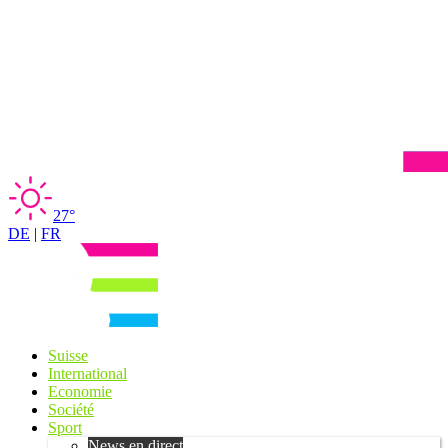
27°
DE
|
FR
Suisse
International
Economie
Société
Sport
News en direct