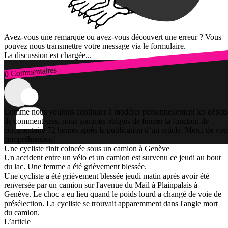
Avez-vous une remarque ou avez-vous découvert une erreur ? Vous
pouvez nous transmettre votre message via le formulaire.
La discussion est chargée...
0 Commentaires
Connexion
Comme nous voulons continuer à modérer personnellement les débats
de commentaires, nous sommes obligés de fermer la fonction de
commentaire 72 heures après la publication d’un article. Merci de vot
compréhension!
Une cycliste finit coincée sous un camion à Genève
Un accident entre un vélo et un camion est survenu ce jeudi au bout
du lac. Une femme a été grièvement blessée.
Une cycliste a été grièvement blessée jeudi matin après avoir été
renversée par un camion sur l'avenue du Mail à Plainpalais à
Genève. Le choc a eu lieu quand le poids lourd a changé de voie de
présélection. La cycliste se trouvait apparemment dans l'angle mort
du camion.
L’article