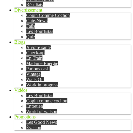
Résultats
Divertissement
Copin Comme Cochon
Cute-News
Fails
Les Bouffistas
Quiz
Blogs
A votre santé
Check-up
En Train
Madame Energie
Parlons cash
Vintage
Watts On
Work in progress
Vidéos
Les Bouffistas
Copin comme cochon
Entretien
World of watson
Promotions
Les Good News
Évasion