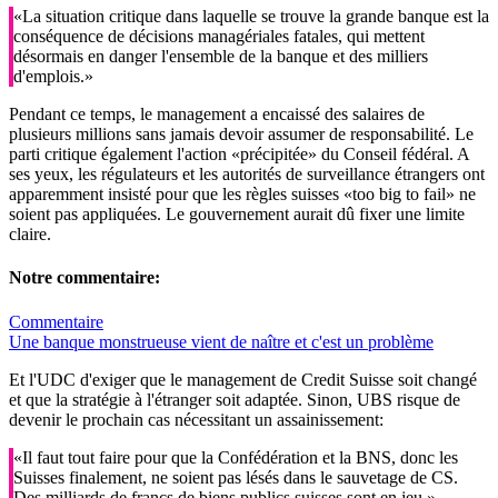
«La situation critique dans laquelle se trouve la grande banque est la
conséquence de décisions managériales fatales, qui mettent
désormais en danger l'ensemble de la banque et des milliers
d'emplois.»
Pendant ce temps, le management a encaissé des salaires de
plusieurs millions sans jamais devoir assumer de responsabilité. Le
parti critique également l'action «précipitée» du Conseil fédéral. A
ses yeux, les régulateurs et les autorités de surveillance étrangers ont
apparemment insisté pour que les règles suisses «too big to fail» ne
soient pas appliquées. Le gouvernement aurait dû fixer une limite
claire.
Notre commentaire:
Commentaire
Une banque monstrueuse vient de naître et c'est un problème
Et l'UDC d'exiger que le management de Credit Suisse soit changé
et que la stratégie à l'étranger soit adaptée. Sinon, UBS risque de
devenir le prochain cas nécessitant un assainissement:
«Il faut tout faire pour que la Confédération et la BNS, donc les
Suisses finalement, ne soient pas lésés dans le sauvetage de CS.
Des milliards de francs de biens publics suisses sont en jeu.»