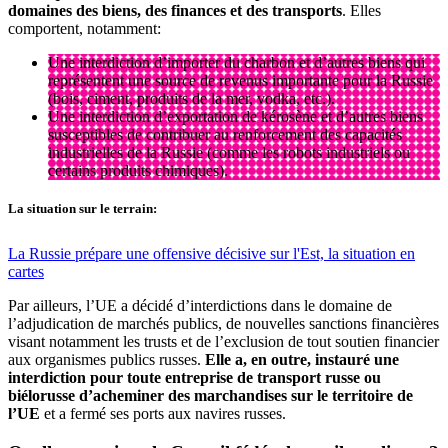
domaines des biens, des finances et des transports
. Elles
comportent, notamment:
Une interdiction d’importer du charbon et d’autres biens qui
représentent une source de revenus importante pour la Russie
(bois, ciment, produits de la mer, vodka, etc.).
Une interdiction d’exportation de kérosène et d’autres biens
susceptibles de contribuer au renforcement des capacités
industrielles de la Russie (comme les robots industriels ou
certains produits chimiques).
La situation sur le terrain:
La Russie prépare une offensive décisive sur l'Est, la situation en
cartes
Par ailleurs, l’UE a décidé d’interdictions dans le domaine de
l’adjudication de marchés publics, de nouvelles sanctions financières
visant notamment les trusts et de l’exclusion de tout soutien financier
aux organismes publics russes.
Elle a, en outre, instauré une
interdiction pour toute entreprise de transport russe ou
biélorusse d’acheminer des marchandises sur le territoire de
l’UE
et a fermé ses ports aux navires russes.