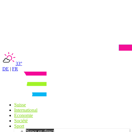
33°
DE
|
FR
Suisse
International
Economie
Société
Sport
News en direct