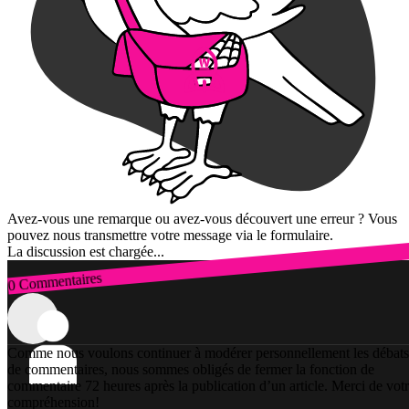
Avez-vous une remarque ou avez-vous découvert une erreur ? Vous
pouvez nous transmettre votre message via le formulaire.
La discussion est chargée...
0 Commentaires
Connexion
Comme nous voulons continuer à modérer personnellement les débats
de commentaires, nous sommes obligés de fermer la fonction de
commentaire 72 heures après la publication d’un article. Merci de vot
compréhension!