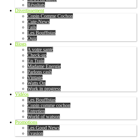
Résultats
Divertissement
Copin Comme Cochon
Cute-News
Fails
Les Bouffistas
Quiz
Blogs
A votre santé
Check-up
En Train
Madame Energie
Parlons cash
Vintage
Watts On
Work in progress
Vidéos
Les Bouffistas
Copin comme cochon
Entretien
World of watson
Promotions
Les Good News
Évasion