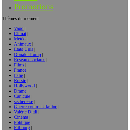
Promotions
Thèmes du moment
Vaud
Climat
Météo
Animaux
Etats-Unis
Donald Trump
Réseaux sociaux
Films
France
Italie
Russie
Hollywood
Drame
Canicule
secheresse
Guerre contre l'Ukraine
Valérie Dittli
Cinéma
Politique
Fribourg