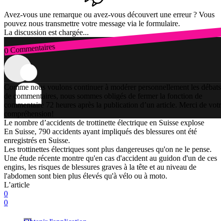
Avez-vous une remarque ou avez-vous découvert une erreur ? Vous
pouvez nous transmettre votre message via le formulaire.
La discussion est chargée...
0 Commentaires
Connexion
Comme nous voulons continuer à modérer personnellement les débats
de commentaires, nous sommes obligés de fermer la fonction de
commentaire 72 heures après la publication d’un article. Merci de vot
compréhension!
Le nombre d’accidents de trottinette électrique en Suisse explose
En Suisse, 790 accidents ayant impliqués des blessures ont été
enregistrés en Suisse.
Les trottinettes électriques sont plus dangereuses qu'on ne le pense.
Une étude récente montre qu'en cas d'accident au guidon d'un de ces
engins, les risques de blessures graves à la tête et au niveau de
l'abdomen sont bien plus élevés qu'à vélo ou à moto.
L’article
0
0