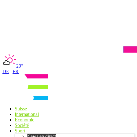
29°
DE
|
FR
Suisse
International
Economie
Société
Sport
News en direct