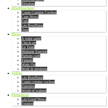
Résultats
Divertissement
Copin Comme Cochon
Cute-News
Fails
Les Bouffistas
Quiz
Blogs
A votre santé
Check-up
En Train
Madame Energie
Parlons cash
Vintage
Watts On
Work in progress
Vidéos
Les Bouffistas
Copin comme cochon
Entretien
World of watson
Promotions
Les Good News
Évasion