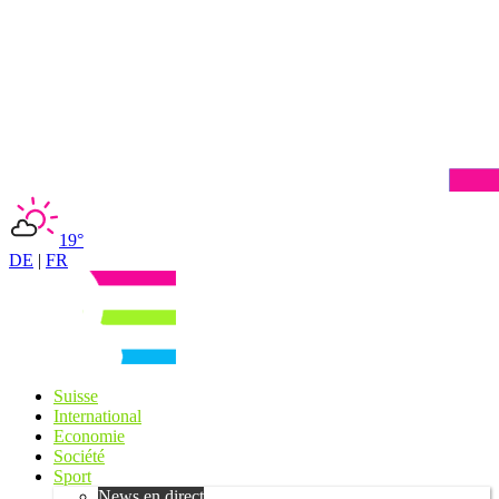
19°
DE
|
FR
Suisse
International
Economie
Société
Sport
News en direct