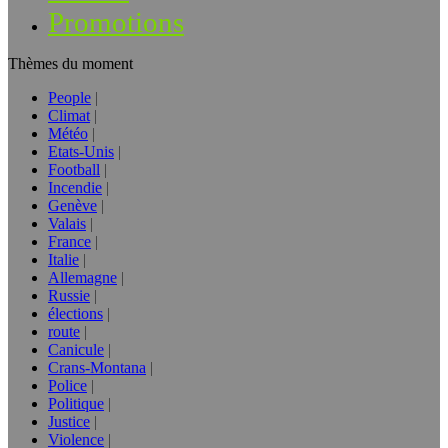
Promotions
Thèmes du moment
People
Climat
Météo
Etats-Unis
Football
Incendie
Genève
Valais
France
Italie
Allemagne
Russie
élections
route
Canicule
Crans-Montana
Police
Politique
Justice
Violence