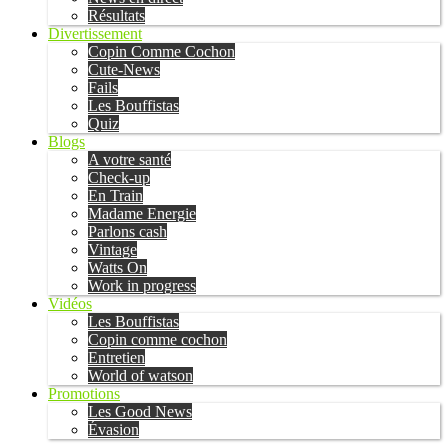
Résultats
Divertissement
Copin Comme Cochon
Cute-News
Fails
Les Bouffistas
Quiz
Blogs
A votre santé
Check-up
En Train
Madame Energie
Parlons cash
Vintage
Watts On
Work in progress
Vidéos
Les Bouffistas
Copin comme cochon
Entretien
World of watson
Promotions
Les Good News
Évasion