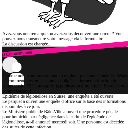
Avez-vous une remarque ou avez-vous découvert une erreur ? Vous
pouvez nous transmettre votre message via le formulaire.
La discussion est chargée...
0 Commentaires
Connexion
Comme nous voulons continuer à modérer personnellement les débats
de commentaires, nous sommes obligés de fermer la fonction de
commentaire 72 heures après la publication d’un article. Merci de vot
compréhension!
Epidémie de légionellose en Suisse: une enquête a été ouverte
Le parquet a ouvert une enquête d'office sur la base des informations
disponibles à ce jour.
Le Ministère public de Bâle-Ville a ouvert une procédure pénale
pour homicide par négligence dans le cadre de l'épidémie de
légionellose, a-t-il annoncé mercredi soir. Une personne est décédée
des suites de cette infection.