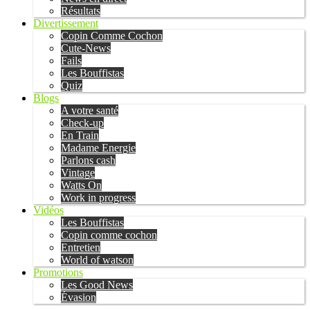
Résultats
Divertissement
Copin Comme Cochon
Cute-News
Fails
Les Bouffistas
Quiz
Blogs
A votre santé
Check-up
En Train
Madame Energie
Parlons cash
Vintage
Watts On
Work in progress
Vidéos
Les Bouffistas
Copin comme cochon
Entretien
World of watson
Promotions
Les Good News
Évasion