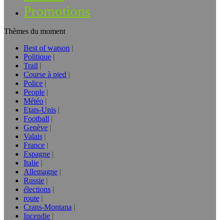
Promotions
Thèmes du moment
Best of watson
Politique
Trail
Course à pied
Police
People
Météo
Etats-Unis
Football
Genève
Valais
France
Espagne
Italie
Allemagne
Russie
élections
route
Crans-Montana
Incendie