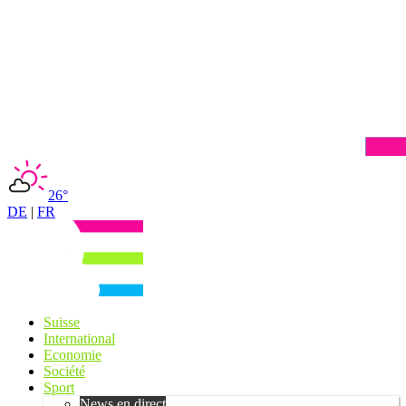
26°
DE
|
FR
Suisse
International
Economie
Société
Sport
News en direct