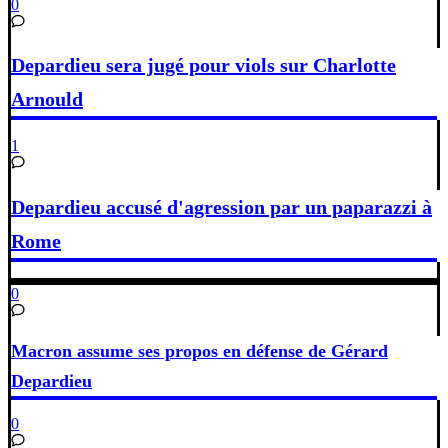
0
Depardieu sera jugé pour viols sur Charlotte
Arnould
1
Depardieu accusé d'agression par un paparazzi à
Rome
0
Macron assume ses propos en défense de Gérard
Depardieu
0