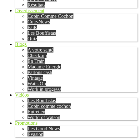
Résultats
Divertissement
Copin Comme Cochon
Cute-News
Fails
Les Bouffistas
Quiz
Blogs
A votre santé
Check-up
En Train
Madame Energie
Parlons cash
Vintage
Watts On
Work in progress
Vidéos
Les Bouffistas
Copin comme cochon
Entretien
World of watson
Promotions
Les Good News
Évasion