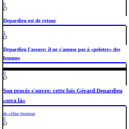
0
Depardieu est de retour
1
Depardieu l'assure: il ne s'amuse pas à «peloter» des
femmes
0
Son procès s'ouvre: cette fois Gérard Depardieu
«sera là»
de céline bruneau
0