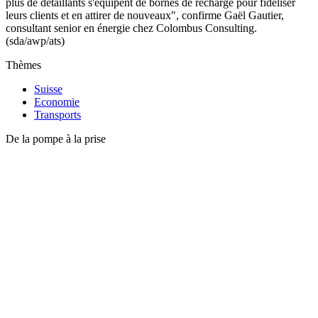
plus de détaillants s'équipent de bornes de recharge pour fidéliser
leurs clients et en attirer de nouveaux", confirme Gaël Gautier,
consultant senior en énergie chez Colombus Consulting.
(sda/awp/ats)
Thèmes
Suisse
Economie
Transports
De la pompe à la prise