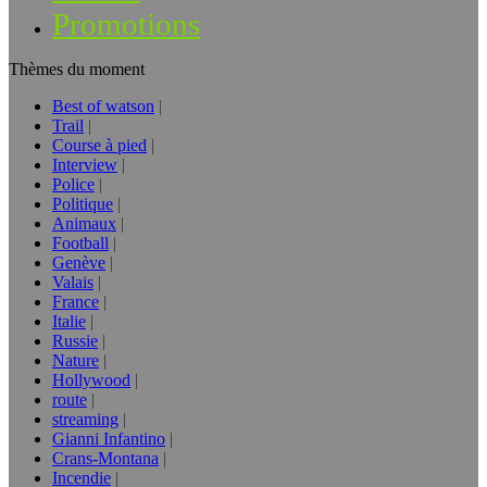
Promotions
Thèmes du moment
Best of watson
Trail
Course à pied
Interview
Police
Politique
Animaux
Football
Genève
Valais
France
Italie
Russie
Nature
Hollywood
route
streaming
Gianni Infantino
Crans-Montana
Incendie