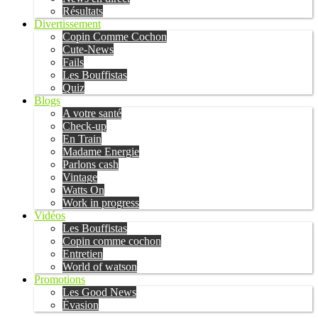
Résultats
Divertissement
Copin Comme Cochon
Cute-News
Fails
Les Bouffistas
Quiz
Blogs
A votre santé
Check-up
En Train
Madame Energie
Parlons cash
Vintage
Watts On
Work in progress
Vidéos
Les Bouffistas
Copin comme cochon
Entretien
World of watson
Promotions
Les Good News
Évasion