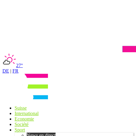
27°
DE
|
FR
Suisse
International
Economie
Société
Sport
News en direct