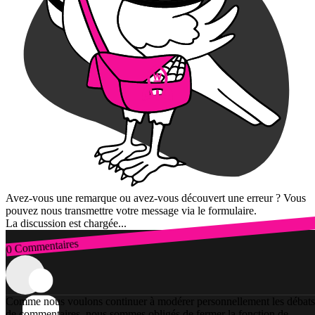
Avez-vous une remarque ou avez-vous découvert une erreur ? Vous
pouvez nous transmettre votre message via le formulaire.
La discussion est chargée...
0 Commentaires
Connexion
Comme nous voulons continuer à modérer personnellement les débats
de commentaires, nous sommes obligés de fermer la fonction de