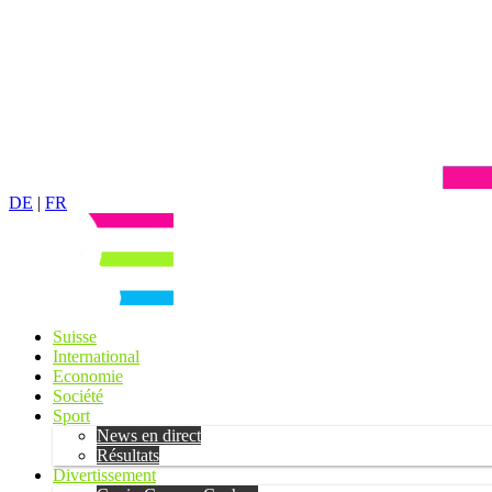
DE
|
FR
Suisse
International
Economie
Société
Sport
News en direct
Résultats
Divertissement