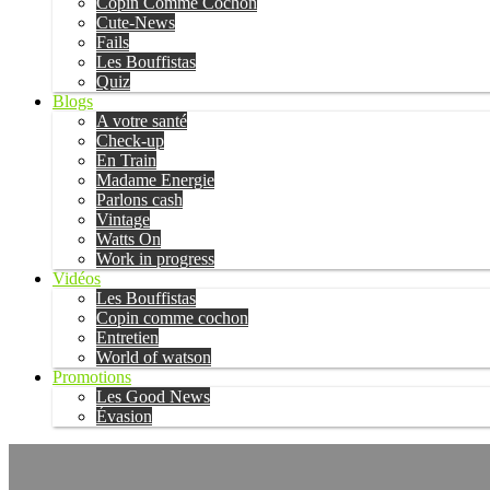
Copin Comme Cochon
Cute-News
Fails
Les Bouffistas
Quiz
Blogs
A votre santé
Check-up
En Train
Madame Energie
Parlons cash
Vintage
Watts On
Work in progress
Vidéos
Les Bouffistas
Copin comme cochon
Entretien
World of watson
Promotions
Les Good News
Évasion