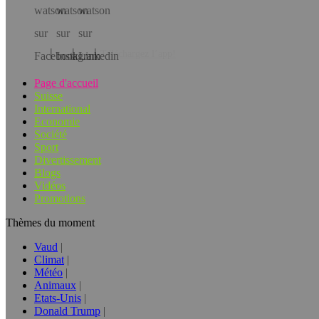
Téléchargez l’app!
Page d'accueil
Suisse
International
Economie
Société
Sport
Divertissement
Blogs
Vidéos
Promotions
Thèmes du moment
Vaud
Climat
Météo
Animaux
Etats-Unis
Donald Trump