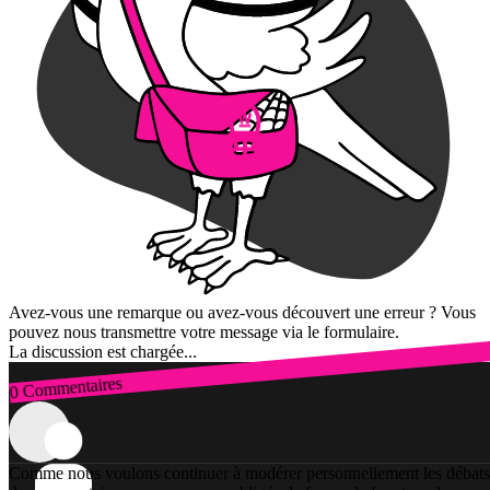
Avez-vous une remarque ou avez-vous découvert une erreur ? Vous
pouvez nous transmettre votre message via le formulaire.
La discussion est chargée...
0 Commentaires
Connexion
Comme nous voulons continuer à modérer personnellement les débats