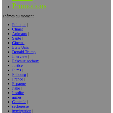
Promotions
Thèmes du moment
Politique
Climat
Animaux
Santé
Cinéma
Etats-Unis
Donald Trump
Interview
Réseaux sociaux
Justice
Films
Fribourg
France
Espagne
Italie
Insolite
armes
Canicule
secheresse
immigration