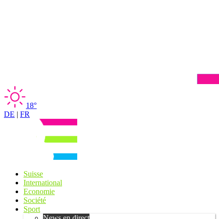
18°
DE
|
FR
Suisse
International
Economie
Société
Sport
News en direct