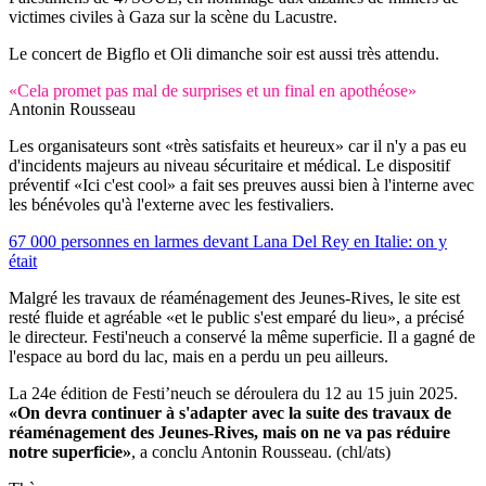
victimes civiles à Gaza sur la scène du Lacustre.
Le concert de Bigflo et Oli dimanche soir est aussi très attendu.
«Cela promet pas mal de surprises et un final en apothéose»
Antonin Rousseau
Les organisateurs sont «très satisfaits et heureux» car il n'y a pas eu
d'incidents majeurs au niveau sécuritaire et médical. Le dispositif
préventif «Ici c'est cool» a fait ses preuves aussi bien à l'interne avec
les bénévoles qu'à l'externe avec les festivaliers.
67 000 personnes en larmes devant Lana Del Rey en Italie: on y
était
Malgré les travaux de réaménagement des Jeunes-Rives, le site est
resté fluide et agréable «et le public s'est emparé du lieu», a précisé
le directeur. Festi'neuch a conservé la même superficie. Il a gagné de
l'espace au bord du lac, mais en a perdu un peu ailleurs.
La 24e édition de Festi’neuch se déroulera du 12 au 15 juin 2025.
«On devra continuer à s'adapter avec la suite des travaux de
réaménagement des Jeunes-Rives, mais on ne va pas réduire
notre superficie»
, a conclu Antonin Rousseau. (chl/ats)