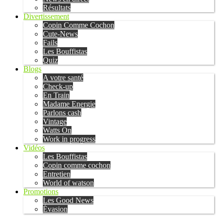
Résultats
Divertissement
Copin Comme Cochon
Cute-News
Fails
Les Bouffistas
Quiz
Blogs
A votre santé
Check-up
En Train
Madame Energie
Parlons cash
Vintage
Watts On
Work in progress
Vidéos
Les Bouffistas
Copin comme cochon
Entretien
World of watson
Promotions
Les Good News
Évasion