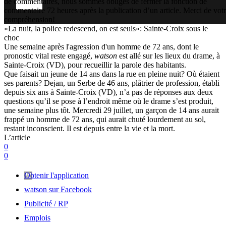
de commentaires, nous sommes obligés de fermer la fonction de
commentaire 72 heures après la publication d’un article. Merci de vot
compréhension!
«La nuit, la police redescend, on est seuls»: Sainte-Croix sous le
choc
Une semaine après l'agression d'un homme de 72 ans, dont le
pronostic vital reste engagé,
watson
est allé sur les lieux du drame, à
Sainte-Croix (VD), pour recueillir la parole des habitants.
Que faisait un jeune de 14 ans dans la rue en pleine nuit? Où étaient
ses parents? Dejan, un Serbe de 46 ans, plâtrier de profession, établi
depuis six ans à Sainte-Croix (VD), n’a pas de réponses aux deux
questions qu’il se pose à l’endroit même où le drame s’est produit,
une semaine plus tôt. Mercredi 29 juillet, un garçon de 14 ans aurait
frappé un homme de 72 ans, qui aurait chuté lourdement au sol,
restant inconscient. Il est depuis entre la vie et la mort.
L’article
0
0
Obtenir l'application
watson sur Facebook
Publicité / RP
Emplois