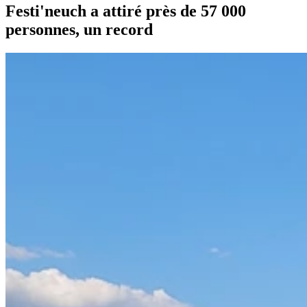
Festi'neuch a attiré près de 57 000
personnes, un record