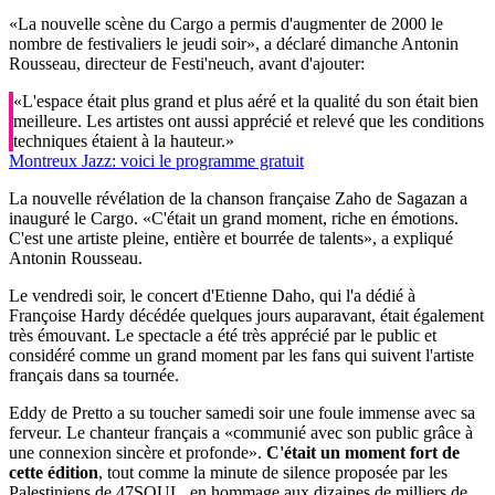
«La nouvelle scène du Cargo a permis d'augmenter de 2000 le
nombre de festivaliers le jeudi soir», a déclaré dimanche Antonin
Rousseau, directeur de Festi'neuch, avant d'ajouter:
«L'espace était plus grand et plus aéré et la qualité du son était bien
meilleure. Les artistes ont aussi apprécié et relevé que les conditions
techniques étaient à la hauteur.»
Montreux Jazz: voici le programme gratuit
La nouvelle révélation de la chanson française Zaho de Sagazan a
inauguré le Cargo. «C'était un grand moment, riche en émotions.
C'est une artiste pleine, entière et bourrée de talents», a expliqué
Antonin Rousseau.
Le vendredi soir, le concert d'Etienne Daho, qui l'a dédié à
Françoise Hardy décédée quelques jours auparavant, était également
très émouvant. Le spectacle a été très apprécié par le public et
considéré comme un grand moment par les fans qui suivent l'artiste
français dans sa tournée.
Eddy de Pretto a su toucher samedi soir une foule immense avec sa
ferveur. Le chanteur français a «communié avec son public grâce à
une connexion sincère et profonde».
C'était un moment fort de
cette édition
, tout comme la minute de silence proposée par les
Palestiniens de 47SOUL, en hommage aux dizaines de milliers de