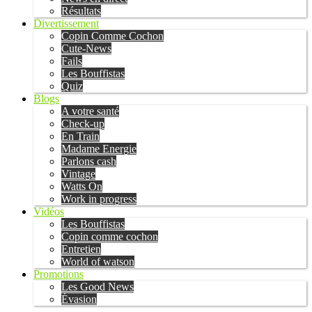
Résultats
Divertissement
Copin Comme Cochon
Cute-News
Fails
Les Bouffistas
Quiz
Blogs
A votre santé
Check-up
En Train
Madame Energie
Parlons cash
Vintage
Watts On
Work in progress
Vidéos
Les Bouffistas
Copin comme cochon
Entretien
World of watson
Promotions
Les Good News
Évasion