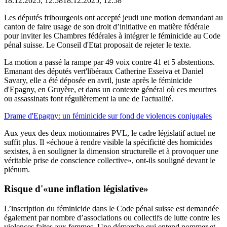
18.12.2025, 12:58
18.12.2025, 12:58
Les députés fribourgeois ont accepté jeudi une motion demandant au
canton de faire usage de son droit d’initiative en matière fédérale
pour inviter les Chambres fédérales à intégrer le féminicide au Code
pénal suisse. Le Conseil d'Etat proposait de rejeter le texte.
La motion a passé la rampe par 49 voix contre 41 et 5 abstentions.
Emanant des députés vert'libéraux Catherine Esseiva et Daniel
Savary, elle a été déposée en avril, juste après le féminicide
d'Epagny, en Gruyère, et dans un contexte général où ces meurtres
ou assassinats font régulièrement la une de l'actualité.
Drame d'Epagny: un féminicide sur fond de violences conjugales
Aux yeux des deux motionnaires PVL, le cadre législatif actuel ne
suffit plus. Il «échoue à rendre visible la spécificité des homicides
sexistes, à en souligner la dimension structurelle et à provoquer une
véritable prise de conscience collective», ont-ils souligné devant le
plénum.
Risque d'«une inflation législative»
L’inscription du féminicide dans le Code pénal suisse est demandée
également par nombre d’associations ou collectifs de lutte contre les
violences faites aux femmes. Une démarche qui entend nommer et