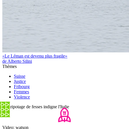
«Le Léman est devenu plus fragile»
de Alberto Silini
Thèmes
Suisse
Justice
Fribourg
Femmes
Violence
Un tripotage de fesses indigne l'Italie
Video: watson