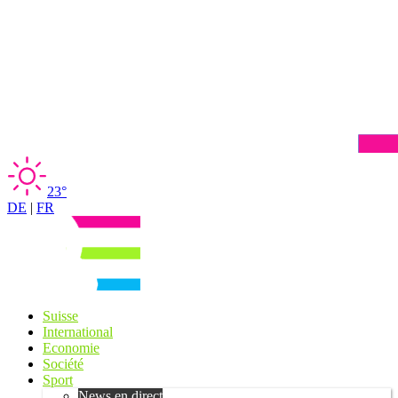
23°
DE
|
FR
Suisse
International
Economie
Société
Sport
News en direct