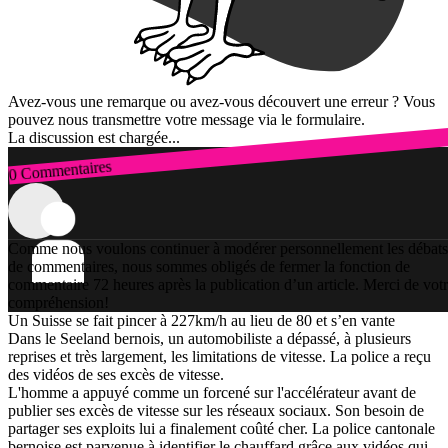
Avez-vous une remarque ou avez-vous découvert une erreur ? Vous
pouvez nous transmettre votre message via le formulaire.
La discussion est chargée...
0 Commentaires
Connexion
Comme nous voulons continuer à modérer personnellement les débats
de commentaires, nous sommes obligés de fermer la fonction de
commentaire 72 heures après la publication d’un article. Merci de vot
compréhension!
Un Suisse se fait pincer à 227km/h au lieu de 80 et s’en vante
Dans le Seeland bernois, un automobiliste a dépassé, à plusieurs
reprises et très largement, les limitations de vitesse. La police a reçu
des vidéos de ses excès de vitesse.
L'homme a appuyé comme un forcené sur l'accélérateur avant de
publier ses excès de vitesse sur les réseaux sociaux. Son besoin de
partager ses exploits lui a finalement coûté cher. La police cantonale
bernoise est parvenue à identifier le chauffard grâce aux vidéos qui