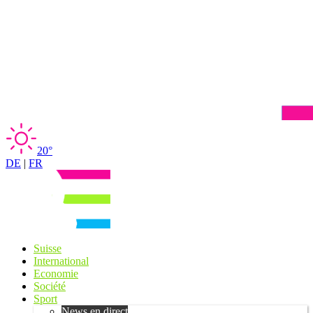
20°
DE
|
FR
Suisse
International
Economie
Société
Sport
News en direct