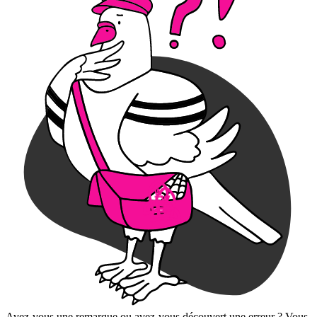
Avez-vous une remarque ou avez-vous découvert une erreur ? Vous