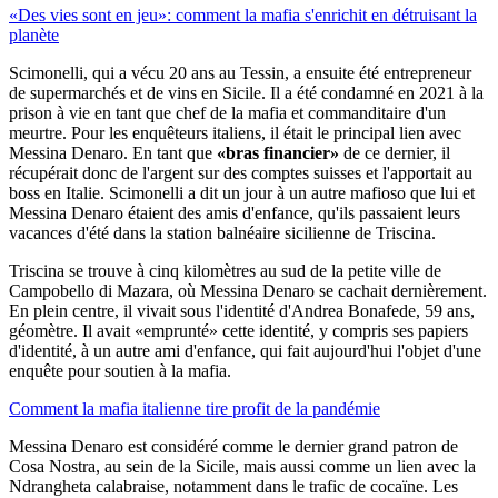
«Des vies sont en jeu»: comment la mafia s'enrichit en détruisant la
planète
Scimonelli, qui a vécu 20 ans au Tessin, a ensuite été entrepreneur
de supermarchés et de vins en Sicile. Il a été condamné en 2021 à la
prison à vie en tant que chef de la mafia et commanditaire d'un
meurtre. Pour les enquêteurs italiens, il était le principal lien avec
Messina Denaro. En tant que
«bras financier»
de ce dernier, il
récupérait donc de l'argent sur des comptes suisses et l'apportait au
boss en Italie. Scimonelli a dit un jour à un autre mafioso que lui et
Messina Denaro étaient des amis d'enfance, qu'ils passaient leurs
vacances d'été dans la station balnéaire sicilienne de Triscina.
Triscina se trouve à cinq kilomètres au sud de la petite ville de
Campobello di Mazara, où Messina Denaro se cachait dernièrement.
En plein centre, il vivait sous l'identité d'Andrea Bonafede, 59 ans,
géomètre. Il avait «emprunté» cette identité, y compris ses papiers
d'identité, à un autre ami d'enfance, qui fait aujourd'hui l'objet d'une
enquête pour soutien à la mafia.
Comment la mafia italienne tire profit de la pandémie
Messina Denaro est considéré comme le dernier grand patron de
Cosa Nostra, au sein de la Sicile, mais aussi comme un lien avec la
Ndrangheta calabraise, notamment dans le trafic de cocaïne. Les