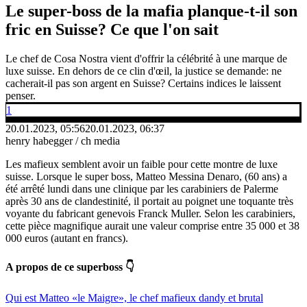
Le super-boss de la mafia planque-t-il son
fric en Suisse? Ce que l'on sait
Le chef de Cosa Nostra vient d'offrir la célébrité à une marque de
luxe suisse. En dehors de ce clin d'œil, la justice se demande: ne
cacherait-il pas son argent en Suisse? Certains indices le laissent
penser.
1
20.01.2023, 05:56
20.01.2023, 06:37
henry habegger / ch media
Les mafieux semblent avoir un faible pour cette montre de luxe
suisse. Lorsque le super boss, Matteo Messina Denaro, (60 ans) a
été arrêté lundi dans une clinique par les carabiniers de Palerme
après 30 ans de clandestinité, il portait au poignet une toquante très
voyante du fabricant genevois Franck Muller. Selon les carabiniers,
cette pièce magnifique aurait une valeur comprise entre 35 000 et 38
000 euros (autant en francs).
A propos de ce superboss 👇
Qui est Matteo «le Maigre», le chef mafieux dandy et brutal