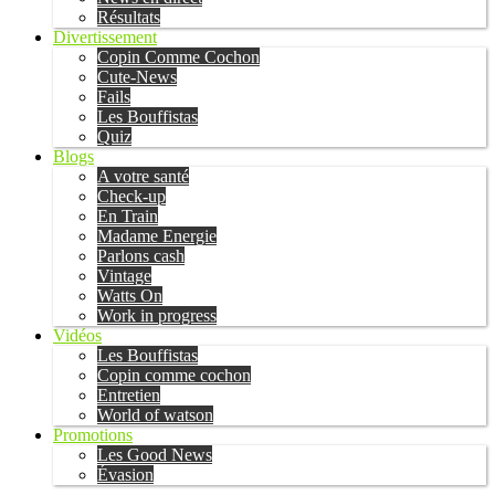
Résultats
Divertissement
Copin Comme Cochon
Cute-News
Fails
Les Bouffistas
Quiz
Blogs
A votre santé
Check-up
En Train
Madame Energie
Parlons cash
Vintage
Watts On
Work in progress
Vidéos
Les Bouffistas
Copin comme cochon
Entretien
World of watson
Promotions
Les Good News
Évasion