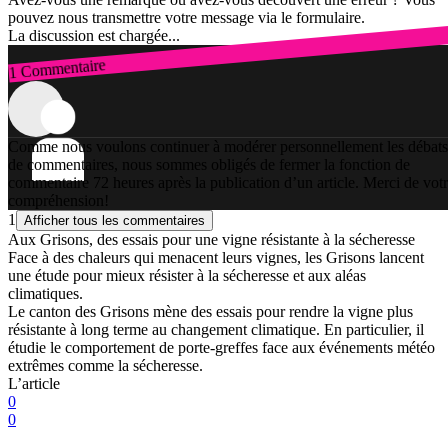
pouvez nous transmettre votre message via le formulaire.
La discussion est chargée...
1 Commentaire
Connexion
Comme nous voulons continuer à modérer personnellement les débats
de commentaires, nous sommes obligés de fermer la fonction de
commentaire 72 heures après la publication d’un article. Merci de vot
compréhension!
1
Afficher tous les commentaires
Aux Grisons, des essais pour une vigne résistante à la sécheresse
Face à des chaleurs qui menacent leurs vignes, les Grisons lancent
une étude pour mieux résister à la sécheresse et aux aléas
climatiques.
Le canton des Grisons mène des essais pour rendre la vigne plus
résistante à long terme au changement climatique. En particulier, il
étudie le comportement de porte-greffes face aux événements météo
extrêmes comme la sécheresse.
L’article
0
0