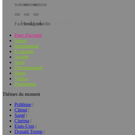
Téléchargez l’app!
Page d'accueil
Suisse
International
Economie
Société
Sport
Divertissement
Blogs
Vidéos
Promotions
Thèmes du moment
Politique
Climat
Santé
Cinéma
Etats-Unis
Donald Trump