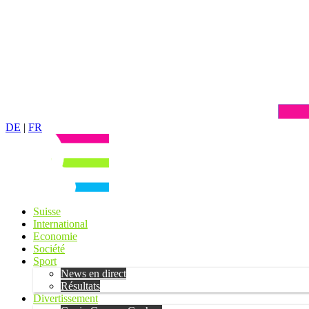
DE
|
FR
Suisse
International
Economie
Société
Sport
News en direct
Résultats
Divertissement