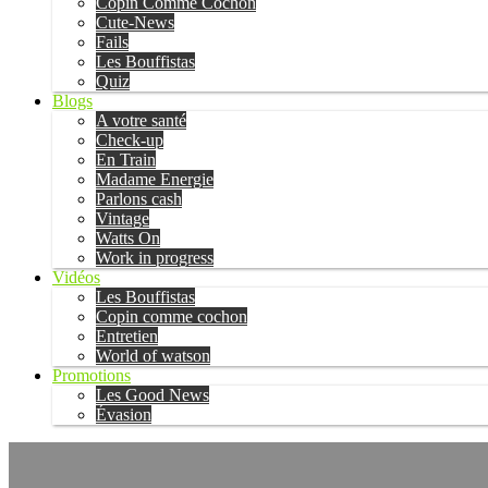
Copin Comme Cochon
Cute-News
Fails
Les Bouffistas
Quiz
Blogs
A votre santé
Check-up
En Train
Madame Energie
Parlons cash
Vintage
Watts On
Work in progress
Vidéos
Les Bouffistas
Copin comme cochon
Entretien
World of watson
Promotions
Les Good News
Évasion