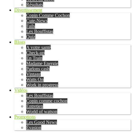
Résultats
Divertissement
Copin Comme Cochon
Cute-News
Fails
Les Bouffistas
Quiz
Blogs
A votre santé
Check-up
En Train
Madame Energie
Parlons cash
Vintage
Watts On
Work in progress
Vidéos
Les Bouffistas
Copin comme cochon
Entretien
World of watson
Promotions
Les Good News
Évasion