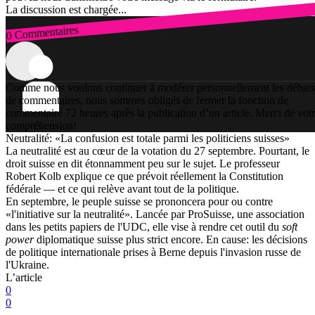
La discussion est chargée...
0 Commentaires
Connexion
Comme nous voulons continuer à modérer personnellement les débats
de commentaires, nous sommes obligés de fermer la fonction de
commentaire 72 heures après la publication d’un article. Merci de vot
compréhension!
Neutralité: «La confusion est totale parmi les politiciens suisses»
La neutralité est au cœur de la votation du 27 septembre. Pourtant, le
droit suisse en dit étonnamment peu sur le sujet. Le professeur
Robert Kolb explique ce que prévoit réellement la Constitution
fédérale — et ce qui relève avant tout de la politique.
En septembre, le peuple suisse se prononcera pour ou contre
«l'initiative sur la neutralité». Lancée par ProSuisse, une association
dans les petits papiers de l'UDC, elle vise à rendre cet outil du
soft
power
diplomatique suisse plus strict encore. En cause: les décisions
de politique internationale prises à Berne depuis l'invasion russe de
l'Ukraine.
L’article
0
0