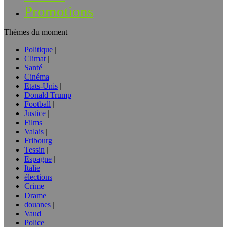
Promotions
Thèmes du moment
Politique
Climat
Santé
Cinéma
Etats-Unis
Donald Trump
Football
Justice
Films
Valais
Fribourg
Tessin
Espagne
Italie
élections
Crime
Drame
douanes
Vaud
Police