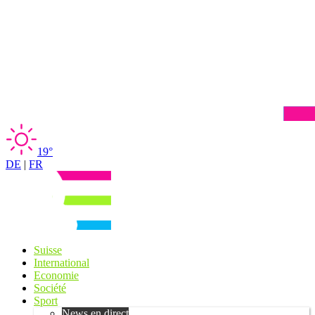
19°
DE
|
FR
Suisse
International
Economie
Société
Sport
News en direct