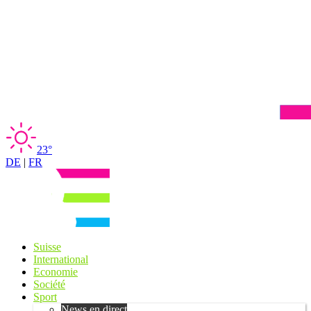
23°
DE
|
FR
Suisse
International
Economie
Société
Sport
News en direct