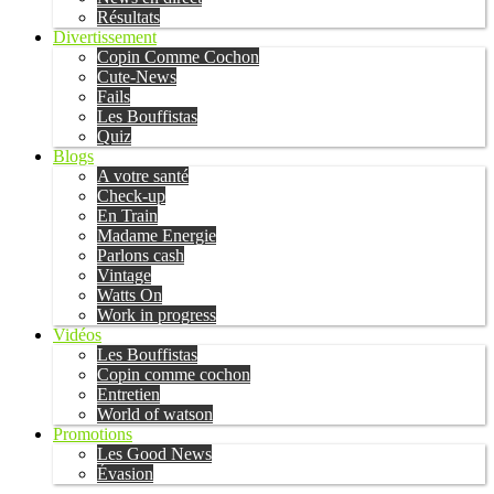
Résultats
Divertissement
Copin Comme Cochon
Cute-News
Fails
Les Bouffistas
Quiz
Blogs
A votre santé
Check-up
En Train
Madame Energie
Parlons cash
Vintage
Watts On
Work in progress
Vidéos
Les Bouffistas
Copin comme cochon
Entretien
World of watson
Promotions
Les Good News
Évasion