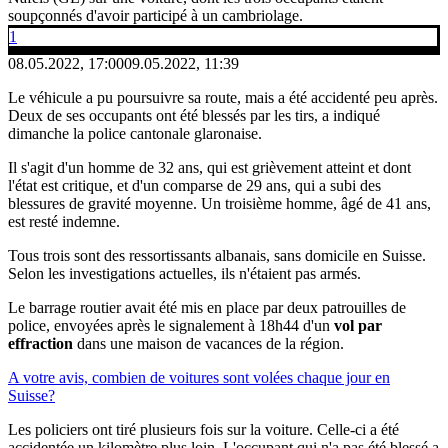
soupçonnés d'avoir participé à un cambriolage.
1
08.05.2022, 17:00
09.05.2022, 11:39
Le véhicule a pu poursuivre sa route, mais a été accidenté peu après.
Deux de ses occupants ont été blessés par les tirs, a indiqué
dimanche la police cantonale glaronaise.
Il s'agit d'un homme de 32 ans, qui est grièvement atteint et dont
l'état est critique, et d'un comparse de 29 ans, qui a subi des
blessures de gravité moyenne. Un troisième homme, âgé de 41 ans,
est resté indemne.
Tous trois sont des ressortissants albanais, sans domicile en Suisse.
Selon les investigations actuelles, ils n'étaient pas armés.
Le barrage routier avait été mis en place par deux patrouilles de
police, envoyées après le signalement à 18h44 d'un
vol par
effraction
dans une maison de vacances de la région.
A votre avis, combien de voitures sont volées chaque jour en
Suisse?
Les policiers ont tiré plusieurs fois sur la voiture. Celle-ci a été
accidentée un kilomètre plus loin. L'occupant qui n'a pas été blessé a