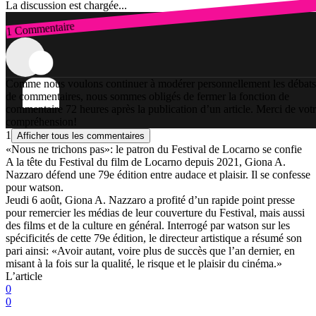
La discussion est chargée...
1 Commentaire
Connexion
Comme nous voulons continuer à modérer personnellement les débats
de commentaires, nous sommes obligés de fermer la fonction de
commentaire 72 heures après la publication d’un article. Merci de vot
compréhension!
1
Afficher tous les commentaires
«Nous ne trichons pas»: le patron du Festival de Locarno se confie
A la tête du Festival du film de Locarno depuis 2021, Giona A.
Nazzaro défend une 79e édition entre audace et plaisir. Il se confesse
pour watson.
Jeudi 6 août, Giona A. Nazzaro a profité d’un rapide point presse
pour remercier les médias de leur couverture du Festival, mais aussi
des films et de la culture en général. Interrogé par watson sur les
spécificités de cette 79e édition, le directeur artistique a résumé son
pari ainsi: «Avoir autant, voire plus de succès que l’an dernier, en
misant à la fois sur la qualité, le risque et le plaisir du cinéma.»
L’article
0
0