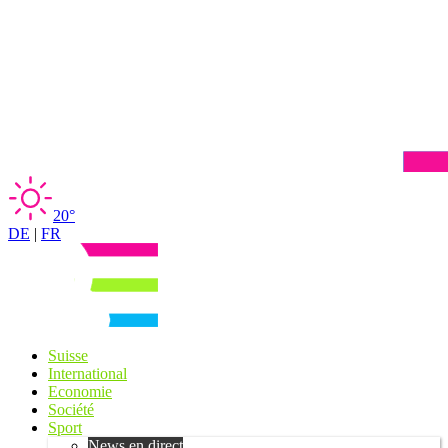
20°
DE
|
FR
Suisse
International
Economie
Société
Sport
News en direct