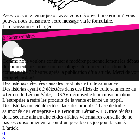
Avez-vous une remarque ou avez-vous découvert une erreur ? Vous
pouvez nous transmettre votre message via le formulaire.
La discussion est chargée...
0 Commentaires
Connexion
Comme nous voulons continuer à modérer personnellement les débats
de commentaires, nous sommes obligés de fermer la fonction de
commentaire 72 heures après la publication d’un article. Merci de vot
compréhension!
Des listérias détectées dans des produits de truite saumonée
Des listérias ayant été détectées dans des filets de truite saumonée du
«Terroir du Léman Sàrl», l'OSAV déconseille leur consommation.
L'entreprise a retiré les produits de la vente et lancé un rappel.
Des listérias ont été détectées dans des produits à base de truite
saumonée de l’entreprise «Le Terroir du Léman». L’Office fédéral
de la sécurité alimentaire et des affaires vétérinaires conseille de ne
pas les consommer en raison d’un possible risque pour la santé.
L’article
0