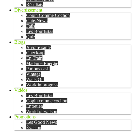
Résultats
Divertissement
Copin Comme Cochon
Cute-News
Fails
Les Bouffistas
Quiz
Blogs
A votre santé
Check-up
En Train
Madame Energie
Parlons cash
Vintage
Watts On
Work in progress
Vidéos
Les Bouffistas
Copin comme cochon
Entretien
World of watson
Promotions
Les Good News
Évasion