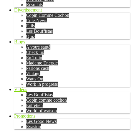
Résultats
Divertissement
Copin Comme Cochon
Cute-News
Fails
Les Bouffistas
Quiz
Blogs
A votre santé
Check-up
En Train
Madame Energie
Parlons cash
Vintage
Watts On
Work in progress
Vidéos
Les Bouffistas
Copin comme cochon
Entretien
World of watson
Promotions
Les Good News
Évasion