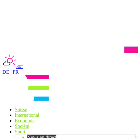
30°
DE
|
FR
Suisse
International
Economie
Société
Sport
News en direct