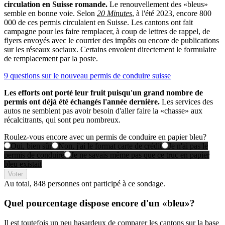
circulation en Suisse romande.
Le renouvellement des «bleus»
semble en bonne voie. Selon
20 Minutes
, à l'été 2023, encore 800
000 de ces permis circulaient en Suisse. Les cantons ont fait
campagne pour les faire remplacer, à coup de lettres de rappel, de
flyers envoyés avec le courrier des impôts ou encore de publications
sur les réseaux sociaux. Certains envoient directement le formulaire
de remplacement par la poste.
9 questions sur le nouveau permis de conduire suisse
Les efforts ont porté leur fruit puisqu'un grand nombre de
permis ont déjà été échangés l'année dernière.
Les services des
autos ne semblent pas avoir besoin d'aller faire la «chasse» aux
récalcitrants, qui sont peu nombreux.
Roulez-vous encore avec un permis de conduire en papier bleu?
Oui, bien sûr
Non, j'ai le format carte de crédit
Je n'ai pas le
permis de conduire
Je ne savais même pas que ce truc en papier
bleu existait
Voter
Au total,
848 personnes
ont participé à ce sondage.
Quel pourcentage dispose encore d'un «bleu»?
Il est toutefois un peu hasardeux de comparer les cantons sur la base