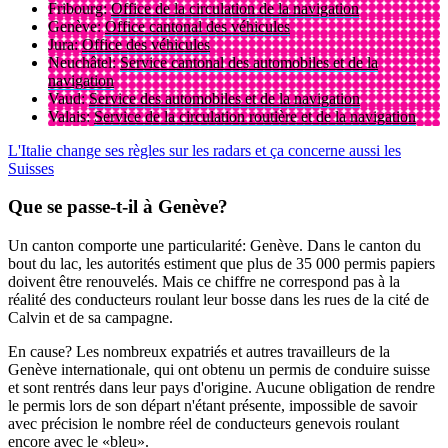
Fribourg:
Office de la circulation de la navigation
Genève:
Office cantonal des véhicules
Jura:
Office des véhicules
Neuchâtel:
Service cantonal des automobiles et de la
navigation
Vaud:
Service des automobiles et de la navigation
Valais:
Service de la circulation routière et de la navigation
L'Italie change ses règles sur les radars et ça concerne aussi les
Suisses
Que se passe-t-il à Genève?
Un canton comporte une particularité: Genève. Dans le canton du
bout du lac, les autorités estiment que plus de 35 000 permis papiers
doivent être renouvelés. Mais ce chiffre ne correspond pas à la
réalité des conducteurs roulant leur bosse dans les rues de la cité de
Calvin et de sa campagne.
En cause? Les nombreux expatriés et autres travailleurs de la
Genève internationale, qui ont obtenu un permis de conduire suisse
et sont rentrés dans leur pays d'origine. Aucune obligation de rendre
le permis lors de son départ n'étant présente, impossible de savoir
avec précision le nombre réel de conducteurs genevois roulant
encore avec le «bleu».