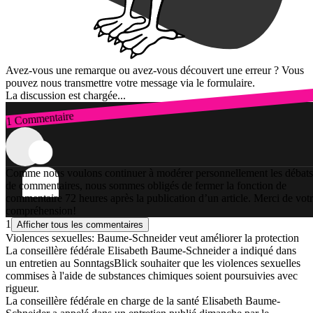
Avez-vous une remarque ou avez-vous découvert une erreur ? Vous
pouvez nous transmettre votre message via le formulaire.
La discussion est chargée...
1 Commentaire
Connexion
Comme nous voulons continuer à modérer personnellement les débats
de commentaires, nous sommes obligés de fermer la fonction de
commentaire 72 heures après la publication d’un article. Merci de vot
compréhension!
1
Afficher tous les commentaires
Violences sexuelles: Baume-Schneider veut améliorer la protection
La conseillère fédérale Elisabeth Baume-Schneider a indiqué dans
un entretien au SonntagsBlick souhaiter que les violences sexuelles
commises à l'aide de substances chimiques soient poursuivies avec
rigueur.
La conseillère fédérale en charge de la santé Elisabeth Baume-