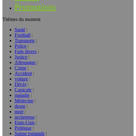
Promotions
Thèmes du moment
Santé
Football
Transports
Police
Faits divers
Justice
Allemagne
Crime
Accident
voiture
Décès
Canicule
maladie
Médecine
drone
mort
secheresse
Etats-Unis
Politique
Suisse romande