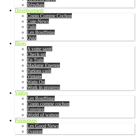
Résultats
Divertissement
Copin Comme Cochon
Cute-News
Fails
Les Bouffistas
Quiz
Blogs
A votre santé
Check-up
En Train
Madame Energie
Parlons cash
Vintage
Watts On
Work in progress
Vidéos
Les Bouffistas
Copin comme cochon
Entretien
World of watson
Promotions
Les Good News
Évasion