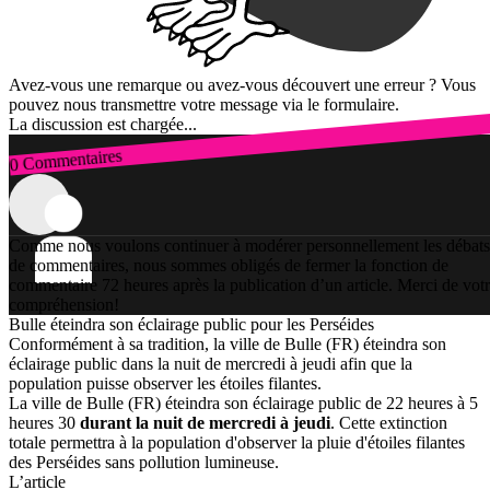
Avez-vous une remarque ou avez-vous découvert une erreur ? Vous
pouvez nous transmettre votre message via le formulaire.
La discussion est chargée...
0 Commentaires
Connexion
Comme nous voulons continuer à modérer personnellement les débats
de commentaires, nous sommes obligés de fermer la fonction de
commentaire 72 heures après la publication d’un article. Merci de vot
compréhension!
Bulle éteindra son éclairage public pour les Perséides
Conformément à sa tradition, la ville de Bulle (FR) éteindra son
éclairage public dans la nuit de mercredi à jeudi afin que la
population puisse observer les étoiles filantes.
La ville de Bulle (FR) éteindra son éclairage public de 22 heures à 5
heures 30
durant la nuit de mercredi à jeudi
. Cette extinction
totale permettra à la population d'observer la pluie d'étoiles filantes
des Perséides sans pollution lumineuse.
L’article