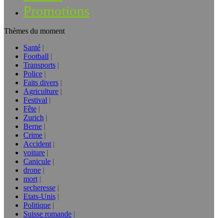
Promotions
Thèmes du moment
Santé
Football
Transports
Police
Faits divers
Agriculture
Festival
Fête
Zurich
Berne
Crime
Accident
voiture
Canicule
drone
mort
secheresse
Etats-Unis
Politique
Suisse romande