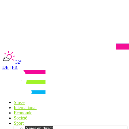
32°
DE
|
FR
Suisse
International
Economie
Société
Sport
News en direct