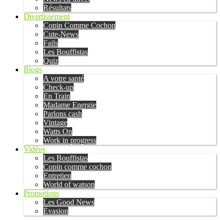
Résultats
Divertissement
Copin Comme Cochon
Cute-News
Fails
Les Bouffistas
Quiz
Blogs
A votre santé
Check-up
En Train
Madame Energie
Parlons cash
Vintage
Watts On
Work in progress
Vidéos
Les Bouffistas
Copin comme cochon
Entretien
World of watson
Promotions
Les Good News
Évasion