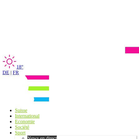
18°
DE
|
FR
Suisse
International
Economie
Société
Sport
News en direct