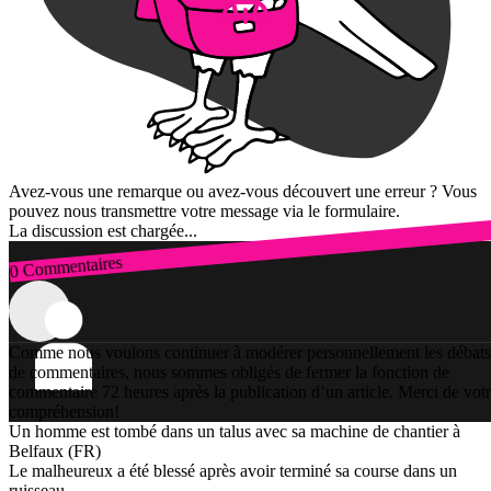
Avez-vous une remarque ou avez-vous découvert une erreur ? Vous
pouvez nous transmettre votre message via le formulaire.
La discussion est chargée...
0 Commentaires
Connexion
Comme nous voulons continuer à modérer personnellement les débats
de commentaires, nous sommes obligés de fermer la fonction de
commentaire 72 heures après la publication d’un article. Merci de vot
compréhension!
Un homme est tombé dans un talus avec sa machine de chantier à
Belfaux (FR)
Le malheureux a été blessé après avoir terminé sa course dans un
ruisseau.