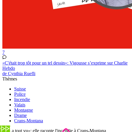
7
«C'était trop tôt pour un tel dessin»: Vigousse s’exprime sur Charlie
Hebdo
de Cynthia Ruefli
Thèmes
Suisse
Police
Incendie
Valais
Montagne
Drame
Crans-Montana
«On a tout vu»: elle raconte l'incendie à Crans-Montana