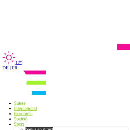
17°
DE
|
FR
Suisse
International
Economie
Société
Sport
News en direct