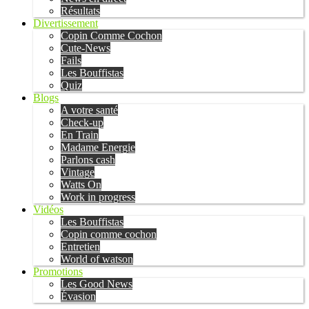
Résultats
Divertissement
Copin Comme Cochon
Cute-News
Fails
Les Bouffistas
Quiz
Blogs
A votre santé
Check-up
En Train
Madame Energie
Parlons cash
Vintage
Watts On
Work in progress
Vidéos
Les Bouffistas
Copin comme cochon
Entretien
World of watson
Promotions
Les Good News
Évasion