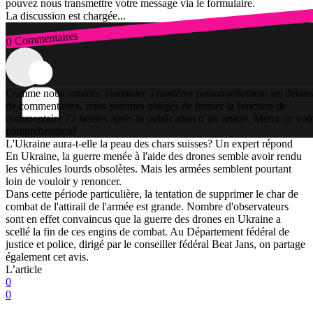
pouvez nous transmettre votre message via le formulaire.
La discussion est chargée...
0 Commentaires
Connexion
Comme nous voulons continuer à modérer personnellement les débats
de commentaires, nous sommes obligés de fermer la fonction de
commentaire 72 heures après la publication d’un article. Merci de vot
compréhension!
L'Ukraine aura-t-elle la peau des chars suisses? Un expert répond
En Ukraine, la guerre menée à l'aide des drones semble avoir rendu
les véhicules lourds obsolètes. Mais les armées semblent pourtant
loin de vouloir y renoncer.
Dans cette période particulière, la tentation de supprimer le char de
combat de l'attirail de l'armée est grande. Nombre d'observateurs
sont en effet convaincus que la guerre des drones en Ukraine a
scellé la fin de ces engins de combat. Au Département fédéral de
justice et police, dirigé par le conseiller fédéral Beat Jans, on partage
également cet avis.
L’article
0
0