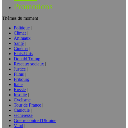
Promotions
Thèmes du moment
Politique
Climat
Animaux
Santé
Cinéma
Etats-Unis
Donald Trump
Réseaux sociaux
Justice
Films
Fribourg
Italie
Russie
Insolite
Cyclisme
Tour de France
Canicule
secheresse
Guerre contre l'Ukraine
Vaud