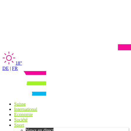
18°
DE
|
FR
Suisse
International
Economie
Société
Sport
News en direct