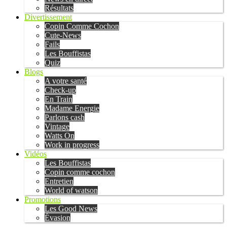
Résultats
Divertissement
Copin Comme Cochon
Cute-News
Fails
Les Bouffistas
Quiz
Blogs
A votre santé
Check-up
En Train
Madame Energie
Parlons cash
Vintage
Watts On
Work in progress
Vidéos
Les Bouffistas
Copin comme cochon
Entretien
World of watson
Promotions
Les Good News
Évasion