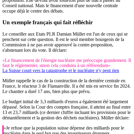
proposition. Elle devrait avoir toutefois plus de mal à passer au
Conseil national. Mais le financement d'une nouvelle centrale
occupe déjà le centre des débats.
Un exemple français qui fait réfléchir
Le conseiller aux Etats PLR Damian Müller est l'un de ceux qui se
penchent sur cette question. Il est le seul membre bourgeois de la
Commission à ne pas avoir approuvé la contre-proposition,
s'abstenant lors du vote. Il déclare:
«Le financement de l'énergie nucléaire me préoccupe grandement. Il
faut le réglementer, sinon cela conduira à un référendum»
La Suisse court vers la catastrophe et le nucléaire n'y peut rien
Müller rappelle le cas de la construction de la dernière centrale en
France, le réacteur 3 de Flamanville. Il a été mis en service fin 2024.
Le chantier a duré 17 ans, bien plus que prévu.
Le budget initial de 3,3 milliards d'euros a également été largement
dépassé. Selon la Cour des comptes française, il atteint au final entre
13 et 23,7 milliards (ce dernier chiffre incluant les provisions pour le
démantèlement et la gestion des déchets nucléaires). Müller déclare:
«Je refuse que la population suisse dépense des milliards pour le
nucléaire dans le seul but que des investisseurs étrangers