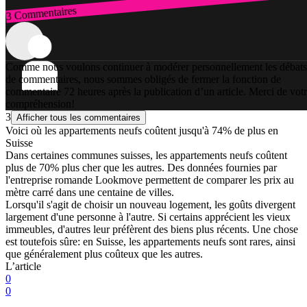
3 Commentaires
Connexion
Comme nous voulons continuer à modérer personnellement les débats
de commentaires, nous sommes obligés de fermer la fonction de
commentaire 72 heures après la publication d’un article. Merci de vot
compréhension!
3
Afficher tous les commentaires
Voici où les appartements neufs coûtent jusqu'à 74% de plus en
Suisse
Dans certaines communes suisses, les appartements neufs coûtent
plus de 70% plus cher que les autres. Des données fournies par
l'entreprise romande Lookmove permettent de comparer les prix au
mètre carré dans une centaine de villes.
Lorsqu'il s'agit de choisir un nouveau logement, les goûts divergent
largement d'une personne à l'autre. Si certains apprécient les vieux
immeubles, d'autres leur préfèrent des biens plus récents. Une chose
est toutefois sûre: en Suisse, les appartements neufs sont rares, ainsi
que généralement plus coûteux que les autres.
L’article
0
0