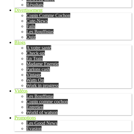
Résultats
Divertissement
Copin Comme Cochon
Cute-News
Fails
Les Bouffistas
Quiz
Blogs
A votre santé
Check-up
En Train
Madame Energie
Parlons cash
Vintage
Watts On
Work in progress
Vidéos
Les Bouffistas
Copin comme cochon
Entretien
World of watson
Promotions
Les Good News
Évasion