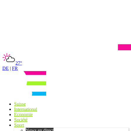
27°
DE
|
FR
Suisse
International
Economie
Société
Sport
News en direct