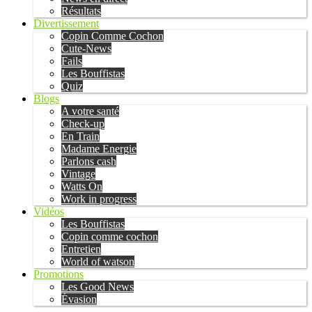
Résultats
Divertissement
Copin Comme Cochon
Cute-News
Fails
Les Bouffistas
Quiz
Blogs
A votre santé
Check-up
En Train
Madame Energie
Parlons cash
Vintage
Watts On
Work in progress
Vidéos
Les Bouffistas
Copin comme cochon
Entretien
World of watson
Promotions
Les Good News
Évasion