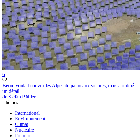
6
Berne voulait couvrir les Alpes de panneaux solaires, mais a oublié
un détail
de Stefan Bühler
Thèmes
International
Environnement
Climat
Nucléaire
Pollution