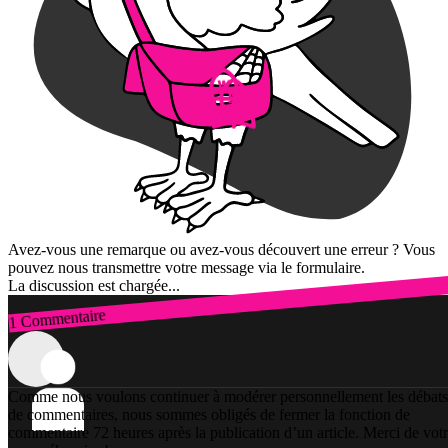
Avez-vous une remarque ou avez-vous découvert une erreur ? Vous
pouvez nous transmettre votre message via le formulaire.
La discussion est chargée...
1 Commentaire
Connexion
Comme nous voulons continuer à modérer personnellement les débats
de commentaires, nous sommes obligés de fermer la fonction de
commentaire 72 heures après la publication d’un article. Merci de vot