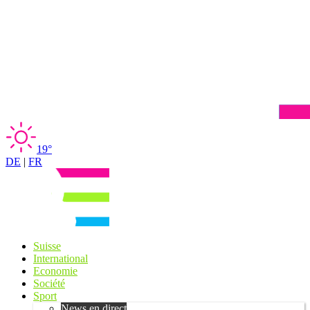
19°
DE
|
FR
Suisse
International
Economie
Société
Sport
News en direct