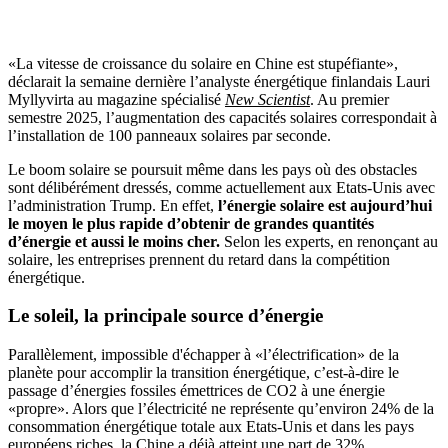
«La vitesse de croissance du solaire en Chine est stupéfiante»,
déclarait la semaine dernière l’analyste énergétique finlandais Lauri
Myllyvirta au magazine spécialisé
New Scientist
. Au premier
semestre 2025, l’augmentation des capacités solaires correspondait à
l’installation de 100 panneaux solaires par seconde.
Le boom solaire se poursuit même dans les pays où des obstacles
sont délibérément dressés, comme actuellement aux Etats-Unis avec
l’administration Trump. En effet,
l’énergie solaire est aujourd’hui
le moyen le plus rapide d’obtenir de grandes quantités
d’énergie et aussi le moins cher.
Selon les experts, en renonçant au
solaire, les entreprises prennent du retard dans la compétition
énergétique.
Le soleil, la principale source d’énergie
Parallèlement, impossible d'échapper à «l’électrification» de la
planète pour accomplir la transition énergétique, c’est-à-dire le
passage d’énergies fossiles émettrices de CO2 à une énergie
«propre». Alors que l’électricité ne représente qu’environ 24% de la
consommation énergétique totale aux Etats-Unis et dans les pays
européens riches, la Chine a déjà atteint une part de 32%.