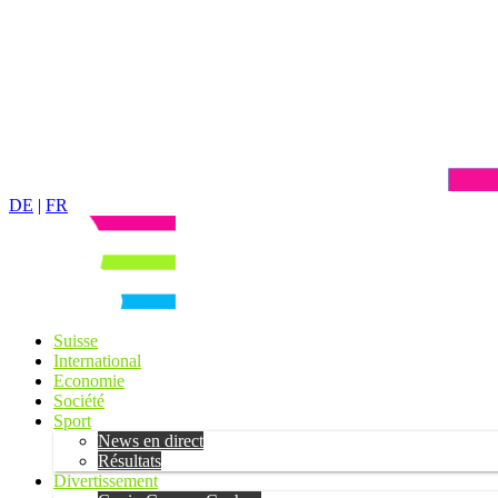
DE
|
FR
Suisse
International
Economie
Société
Sport
News en direct
Résultats
Divertissement