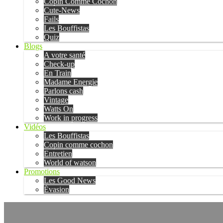
Copin Comme Cochon
Cute-News
Fails
Les Bouffistas
Quiz
Blogs
A votre santé
Check-up
En Train
Madame Energie
Parlons cash
Vintage
Watts On
Work in progress
Vidéos
Les Bouffistas
Copin comme cochon
Entretien
World of watson
Promotions
Les Good News
Évasion