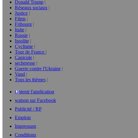
Donald Trump
Réseaux sociaux
Justice
Films
Fribourg
Italie
Russie
Insolite
Cyclisme
Tour de France
Canicule
secheresse
Guerre contre l'Ukraine
Vaud
Tous les thèmes
Obtenir l'application
watson sur Facebook
Publicité / RP
Emplois
Impressum
Conditions