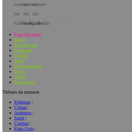
Téléchargez l’app!
Page d'accueil
Suisse
International
Economie
Société
Sport
Divertissement
Blogs
Vidéos
Promotions
Thèmes du moment
Politique
Climat
Animaux
Santé
Cinéma
Etats-Unis