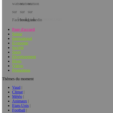
Téléchargez l’app!
Page d'accueil
Suisse
International
Economie
Société
Sport
Divertissement
Blogs
Vidéos
Promotions
Thèmes du moment
Vaud
Climat
Météo
Animaux
Etats-Unis
Football