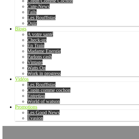
Copin Comme Cochon
Cute-News
Fails
Les Bouffistas
Quiz
Blogs
A votre santé
Check-up
En Train
Madame Energie
Parlons cash
Vintage
Watts On
Work in progress
Vidéos
Les Bouffistas
Copin comme cochon
Entretien
World of watson
Promotions
Les Good News
Évasion