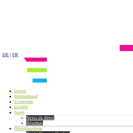
DE
|
FR
Suisse
International
Economie
Société
Sport
News en direct
Résultats
Divertissement