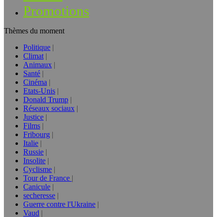
Promotions
Thèmes du moment
Politique
Climat
Animaux
Santé
Cinéma
Etats-Unis
Donald Trump
Réseaux sociaux
Justice
Films
Fribourg
Italie
Russie
Insolite
Cyclisme
Tour de France
Canicule
secheresse
Guerre contre l'Ukraine
Vaud