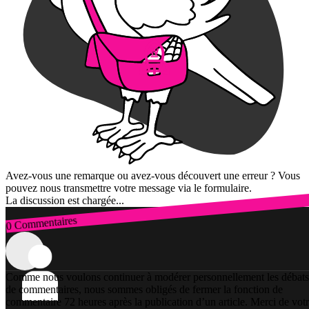
Avez-vous une remarque ou avez-vous découvert une erreur ? Vous
pouvez nous transmettre votre message via le formulaire.
La discussion est chargée...
0 Commentaires
Connexion
Comme nous voulons continuer à modérer personnellement les débats
de commentaires, nous sommes obligés de fermer la fonction de
commentaire 72 heures après la publication d’un article. Merci de vot