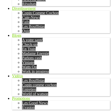
Résultats
Divertissement
Copin Comme Cochon
Cute-News
Fails
Les Bouffistas
Quiz
Blogs
A votre santé
Check-up
En Train
Madame Energie
Parlons cash
Vintage
Watts On
Work in progress
Vidéos
Les Bouffistas
Copin comme cochon
Entretien
World of watson
Promotions
Les Good News
Évasion