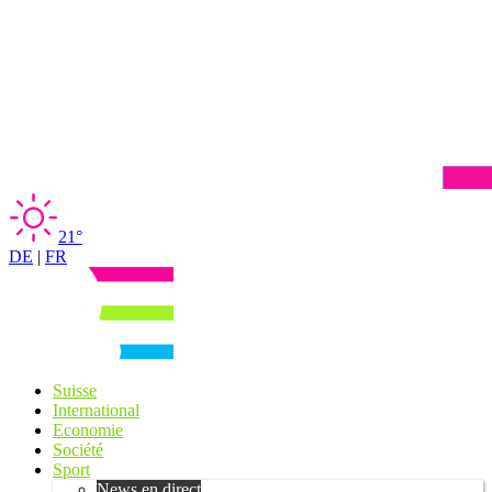
21°
DE
|
FR
Suisse
International
Economie
Société
Sport
News en direct