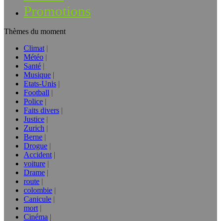
Promotions
Thèmes du moment
Climat
Météo
Santé
Musique
Etats-Unis
Football
Police
Faits divers
Justice
Zurich
Berne
Drogue
Accident
voiture
Drame
route
colombie
Canicule
mort
Cinéma