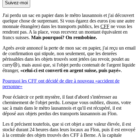
Suivez-moi
J'ai perdu un sac en papier dans le métro lausannois et j'ai découvert
quelque chose de surprenant. Si vous égarez des euros (ou une autre
monnaie étrangère) dans les transports publics, les
CFF
ne vous les
rendront pas. A la place, vous recevrez un montant équivalent en
francs suisses.
Mais pourquoi? On rembobine.
Après avoir annoncé la perte de mon sac en papier, j'ai reçu un email
de confirmation qui stipule, non seulement, que les denrées
périssables dans les objets trouvés sont jetées (au revoir, poulet au
curry😢), mais aussi que, si l'objet perdu contenait de l'argent liquide
étranger,
«celui-ci est converti en argent suisse, puis payé»
.
Pourquoi les CFF ont décidé de dire à nouveau «accident de
personne»
Pour éclaircir ce petit mystère, il faut d'abord s'intéresser au
cheminement de l'objet perdu. Lorsque vous oubliez, disons, votre
sac à main dans le métro lausannois et qu'il est récupéré, il est
déposé aux objets perdus des transports lausannois au Flon.
Les tl précisent toutefois, que si cet objet a une valeur élevée, il est
stocké durant 24 heures dans leurs locaux au Flon, puis il est envoyé
à la centrale des objets trouvés des CFF à Berne. A la capitale