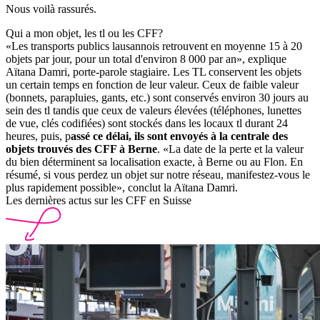
Nous voilà rassurés.
Qui a mon objet, les tl ou les CFF?
«Les transports publics lausannois retrouvent en moyenne 15 à 20
objets par jour, pour un total d'environ 8 000 par an», explique
Aïtana Damri, porte-parole stagiaire. Les TL conservent les objets
un certain temps en fonction de leur valeur. Ceux de faible valeur
(bonnets, parapluies, gants, etc.) sont conservés environ 30 jours au
sein des tl tandis que ceux de valeurs élevées (téléphones, lunettes
de vue, clés codifiées) sont stockés dans les locaux tl durant 24
heures, puis, p
assé ce délai, ils sont envoyés à la centrale des
objets trouvés des CFF à Berne
. «La date de la perte et la valeur
du bien déterminent sa localisation exacte, à Berne ou au Flon. En
résumé, si vous perdez un objet sur notre réseau, manifestez-vous le
plus rapidement possible», conclut la Aïtana Damri.
Les dernières actus sur les CFF en Suisse