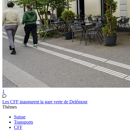
1
Les CFF inaugurent la gare verte de Delémont
Thèmes
Suisse
Transports
CFF