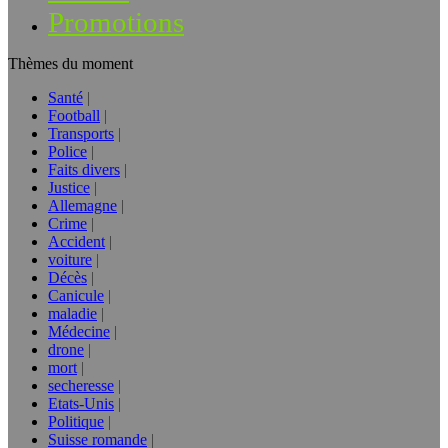
Promotions
Thèmes du moment
Santé
Football
Transports
Police
Faits divers
Justice
Allemagne
Crime
Accident
voiture
Décès
Canicule
maladie
Médecine
drone
mort
secheresse
Etats-Unis
Politique
Suisse romande