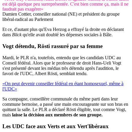
est déjà quelque peu surreprésentée. C'est bien comme ça, mais il ne
faudrait pas exagérer»
Damien Cottier, conseiller national (NE) et président du groupe
libéral-radical au Parlement
Et ce, d'autant plus qu'Eva Herzog a effrayé la droite en déclarant
dans
Blick
qu'elle avait doublé les dépenses sociales à Bâle.
Vogt détendu, Rösti rassuré par sa femme
Mardi, le PLR n'a, toutefois, entendu que les candidats UDC au
Conseil fédéral. Alors que le professeur de droit Hans-Ueli Vogt
s'est présenté devant les médias très détendu après l'audition, le
favori de l'UDC, Albert Rösti, semblait tendu.
«On peut devenir conseiller fédéral en étant homosexuel, même à
l'UDC»
Sa compagne, conseillère communale du même parti dans leur
commune bernoise, a passé une main encourageante sur son bras en
quittant la salle. Le PLR a déclaré Rösti éligible, tout comme Vogt,
mais
laisse la décision aux membres de son groupe.
Les UDC face aux Verts et aux Vert'libéraux