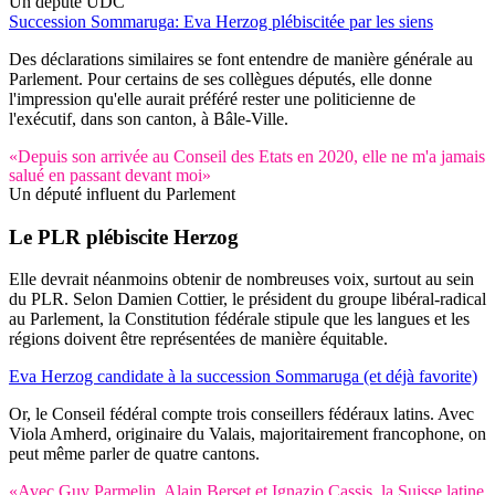
Un député UDC
Succession Sommaruga: Eva Herzog plébiscitée par les siens
Des déclarations similaires se font entendre de manière générale au
Parlement. Pour certains de ses collègues députés, elle donne
l'impression qu'elle aurait préféré rester une politicienne de
l'exécutif, dans son canton, à Bâle-Ville.
«Depuis son arrivée au Conseil des Etats en 2020, elle ne m'a jamais
salué en passant devant moi»
Un député influent du Parlement
Le PLR plébiscite Herzog
Elle devrait néanmoins obtenir de nombreuses voix, surtout au sein
du PLR. Selon Damien Cottier, le président du groupe libéral-radical
au Parlement, la Constitution fédérale stipule que les langues et les
régions doivent être représentées de manière équitable.
Eva Herzog candidate à la succession Sommaruga (et déjà favorite)
Or, le Conseil fédéral compte trois conseillers fédéraux latins. Avec
Viola Amherd, originaire du Valais, majoritairement francophone, on
peut même parler de quatre cantons.
«Avec Guy Parmelin, Alain Berset et Ignazio Cassis, la Suisse latine