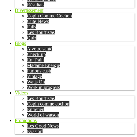
Résultats
Divertissement
Copin Comme Cochon
Cute-News
Fails
Les Bouffistas
Quiz
Blogs
A votre santé
Check-up
En Train
Madame Energie
Parlons cash
Vintage
Watts On
Work in progress
Vidéos
Les Bouffistas
Copin comme cochon
Entretien
World of watson
Promotions
Les Good News
Évasion