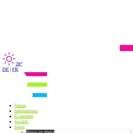
28°
DE
|
FR
Suisse
International
Economie
Société
Sport
News en direct