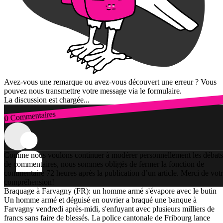
Avez-vous une remarque ou avez-vous découvert une erreur ? Vous
pouvez nous transmettre votre message via le formulaire.
La discussion est chargée...
0 Commentaires
Connexion
Comme nous voulons continuer à modérer personnellement les débats
de commentaires, nous sommes obligés de fermer la fonction de
commentaire 72 heures après la publication d’un article. Merci de vot
compréhension!
Braquage à Farvagny (FR): un homme armé s'évapore avec le butin
Un homme armé et déguisé en ouvrier a braqué une banque à
Farvagny vendredi après-midi, s'enfuyant avec plusieurs milliers de
francs sans faire de blessés. La police cantonale de Fribourg lance