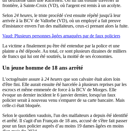
un deuxième dans une Raffeisen. On lui fait ensuite traverser la
frontière, à Sainte-Croix (VD), où l'argent est remis à un acolyte.
Selon
24 heures
, le triste procédé s'est ensuite répété jusqu'à leur
arrivée à la BCV de Vallorbe (VD), où un employé a fait preuve
d'insistance envers l'un des malfaiteurs, ceux-ci prenant alors la fuite.
Vaud: Plusieurs personnes âgées arnaquées par de faux policiers
La victime a finalement pu être été entendue par la police et une
plainte a été déposée. Au total, ce sont plusieurs dizaines de milliers
de francs qui lui ont été soutirés, la moitié de ses économies.
Un jeune homme de 18 ans arrêté
L'octogénaire assure à
24 heures
que son calvaire était alors loin
d'être fini. Elle aurait ensuite été harcelée à plusieurs reprises par les
escrocs et même emmenée de force à la BCV de Morges. Elle
évoque un dernier incident le 6 janvier dernier, lorsqu'un faux
policier serait à nouveau venu s'emparer de sa carte bancaire. Mais
celle-ci était bloquée.
Selon le quotidien vaudois, l'un des malfaiteurs a depuis été identifié
et arrêté. Il s'agit d'un Français de 18 ans, accusé de s'être fait passer
pour un faux policier auprès d’au moins 19 dames âgées en moins