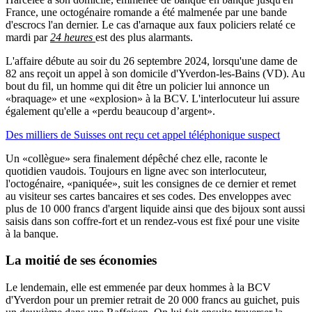
France, une octogénaire romande a été malmenée par une bande
d'escrocs l'an dernier. Le cas d'arnaque aux faux policiers relaté ce
mardi par
24 heures
est des plus alarmants.
L'affaire débute au soir du 26 septembre 2024, lorsqu'une dame de
82 ans reçoit un appel à son domicile d'Yverdon-les-Bains (VD). Au
bout du fil, un homme qui dit être un policier lui annonce un
«braquage» et une «explosion» à la BCV. L'interlocuteur lui assure
également qu'elle a «perdu beaucoup d’argent».
Des milliers de Suisses ont reçu cet appel téléphonique suspect
Un «collègue» sera finalement dépêché chez elle, raconte le
quotidien vaudois. Toujours en ligne avec son interlocuteur,
l'octogénaire, «paniquée», suit les consignes de ce dernier et remet
au visiteur ses cartes bancaires et ses codes. Des enveloppes avec
plus de 10 000 francs d'argent liquide ainsi que des bijoux sont aussi
saisis dans son coffre-fort et un rendez-vous est fixé pour une visite
à la banque.
La moitié de ses économies
Le lendemain, elle est emmenée par deux hommes à la BCV
d'Yverdon pour un premier retrait de 20 000 francs au guichet, puis