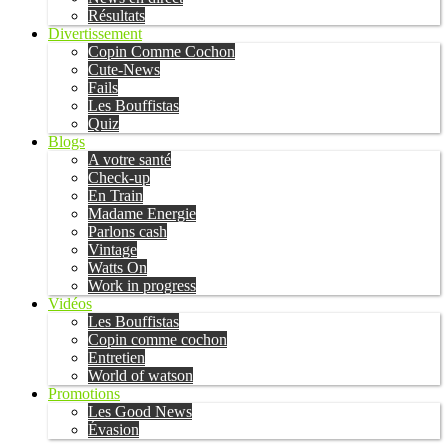
Résultats
Divertissement
Copin Comme Cochon
Cute-News
Fails
Les Bouffistas
Quiz
Blogs
A votre santé
Check-up
En Train
Madame Energie
Parlons cash
Vintage
Watts On
Work in progress
Vidéos
Les Bouffistas
Copin comme cochon
Entretien
World of watson
Promotions
Les Good News
Évasion