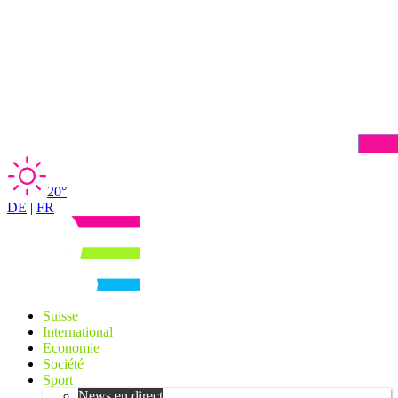
20°
DE
|
FR
Suisse
International
Economie
Société
Sport
News en direct