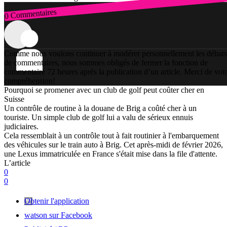
0 Commentaires
Connexion
Comme nous voulons continuer à modérer personnellement les débats
de commentaires, nous sommes obligés de fermer la fonction de
commentaire 72 heures après la publication d’un article. Merci de vot
compréhension!
Pourquoi se promener avec un club de golf peut coûter cher en
Suisse
Un contrôle de routine à la douane de Brig a coûté cher à un
touriste. Un simple club de golf lui a valu de sérieux ennuis
judiciaires.
Cela ressemblait à un contrôle tout à fait routinier à l'embarquement
des véhicules sur le train auto à Brig. Cet après-midi de février 2026,
une Lexus immatriculée en France s'était mise dans la file d'attente.
L’article
0
0
Obtenir l'application
watson sur Facebook