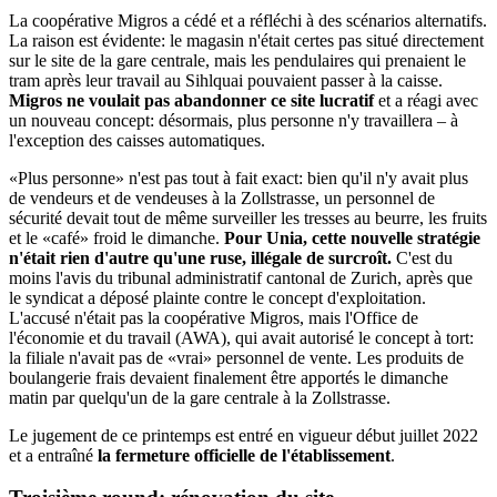
La coopérative Migros a cédé et a réfléchi à des scénarios alternatifs.
La raison est évidente: le magasin n'était certes pas situé directement
sur le site de la gare centrale, mais les pendulaires qui prenaient le
tram après leur travail au Sihlquai pouvaient passer à la caisse.
Migros ne voulait pas abandonner ce site lucratif
et a réagi avec
un nouveau concept: désormais, plus personne n'y travaillera – à
l'exception des caisses automatiques.
«Plus personne» n'est pas tout à fait exact: bien qu'il n'y avait plus
de vendeurs et de vendeuses à la Zollstrasse, un personnel de
sécurité devait tout de même surveiller les tresses au beurre, les fruits
et le «café» froid le dimanche.
Pour Unia, cette nouvelle stratégie
n'était rien d'autre qu'une ruse, illégale de surcroît.
C'est du
moins l'avis du tribunal administratif cantonal de Zurich, après que
le syndicat a déposé plainte contre le concept d'exploitation.
L'accusé n'était pas la coopérative Migros, mais l'Office de
l'économie et du travail (AWA), qui avait autorisé le concept à tort:
la filiale n'avait pas de «vrai» personnel de vente. Les produits de
boulangerie frais devaient finalement être apportés le dimanche
matin par quelqu'un de la gare centrale à la Zollstrasse.
Le jugement de ce printemps est entré en vigueur début juillet 2022
et a entraîné
la fermeture officielle de l'établissement
.