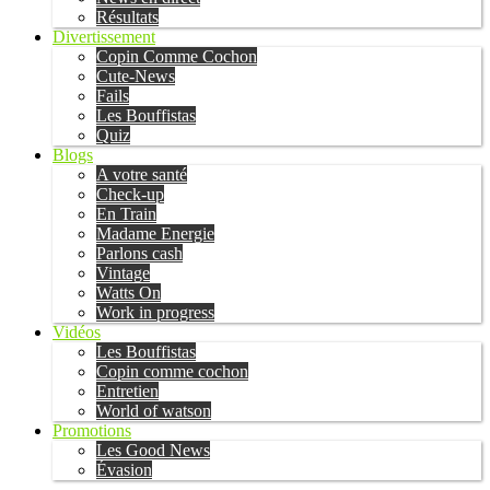
Résultats
Divertissement
Copin Comme Cochon
Cute-News
Fails
Les Bouffistas
Quiz
Blogs
A votre santé
Check-up
En Train
Madame Energie
Parlons cash
Vintage
Watts On
Work in progress
Vidéos
Les Bouffistas
Copin comme cochon
Entretien
World of watson
Promotions
Les Good News
Évasion