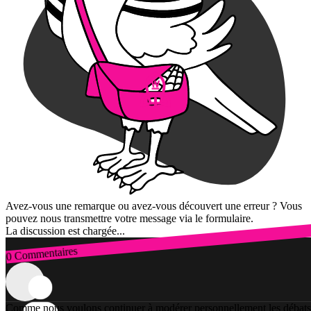
Avez-vous une remarque ou avez-vous découvert une erreur ? Vous
pouvez nous transmettre votre message via le formulaire.
La discussion est chargée...
0 Commentaires
Connexion
Comme nous voulons continuer à modérer personnellement les débats