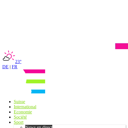
23°
DE
|
FR
Suisse
International
Economie
Société
Sport
News en direct