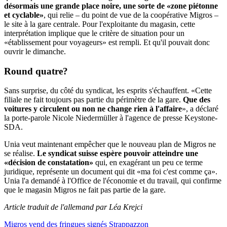
désormais une grande place noire, une sorte de «zone piétonne
et cyclable»
, qui relie – du point de vue de la coopérative Migros –
le site à la gare centrale. Pour l'exploitante du magasin, cette
interprétation implique que le critère de situation pour un
«établissement pour voyageurs» est rempli. Et qu'il pouvait donc
ouvrir le dimanche.
Round quatre?
Sans surprise, du côté du syndicat, les esprits s'échauffent. «Cette
filiale ne fait toujours pas partie du périmètre de la gare.
Que des
voitures y circulent ou non ne change rien à l'affaire
», a déclaré
la porte-parole Nicole Niedermüller à l'agence de presse Keystone-
SDA.
Unia veut maintenant empêcher que le nouveau plan de Migros ne
se réalise.
Le syndicat suisse espère pouvoir atteindre une
«décision de constatation»
qui, en exagérant un peu ce terme
juridique, représente un document qui dit «ma foi c'est comme ça».
Unia l'a demandé à l'Office de l'économie et du travail, qui confirme
que le magasin Migros ne fait pas partie de la gare.
Article traduit de l'allemand par Léa Krejci
Migros vend des fringues signés Strappazzon