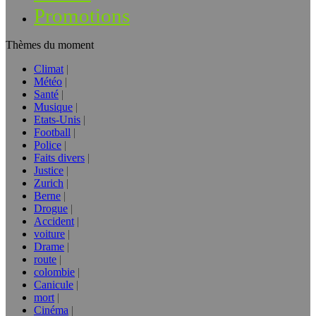
Promotions
Thèmes du moment
Climat
Météo
Santé
Musique
Etats-Unis
Football
Police
Faits divers
Justice
Zurich
Berne
Drogue
Accident
voiture
Drame
route
colombie
Canicule
mort
Cinéma