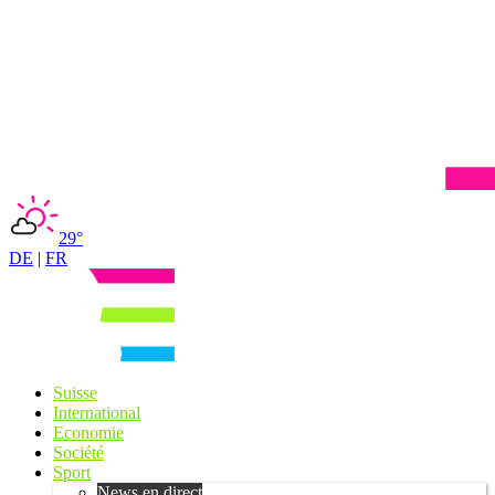
29°
DE
|
FR
Suisse
International
Economie
Société
Sport
News en direct