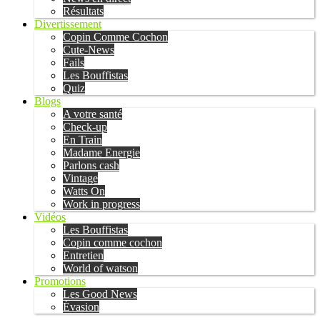
Résultats
Divertissement
Copin Comme Cochon
Cute-News
Fails
Les Bouffistas
Quiz
Blogs
A votre santé
Check-up
En Train
Madame Energie
Parlons cash
Vintage
Watts On
Work in progress
Vidéos
Les Bouffistas
Copin comme cochon
Entretien
World of watson
Promotions
Les Good News
Évasion