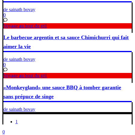
de sainath bovay
0
Voyage au bout du gril
Le barbecue argentin et sa sauce Chimichurri qui fait
aimer la vie
de sainath bovay
0
Voyage au bout du gril
«Monkeygland» une sauce BBQ à tomber garantie
sans prépuce de singe
de sainath bovay
1
0