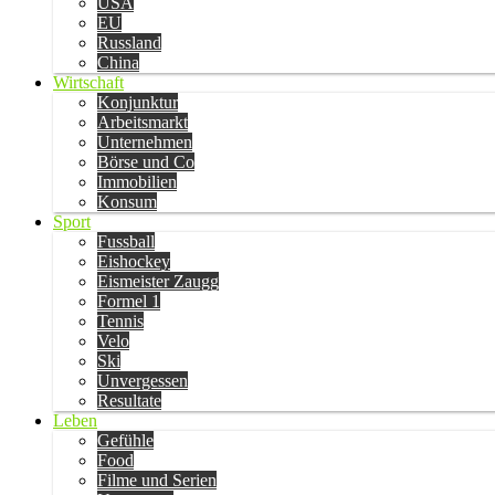
USA
EU
Russland
China
Wirtschaft
Konjunktur
Arbeitsmarkt
Unternehmen
Börse und Co
Immobilien
Konsum
Sport
Fussball
Eishockey
Eismeister Zaugg
Formel 1
Tennis
Velo
Ski
Unvergessen
Resultate
Leben
Gefühle
Food
Filme und Serien