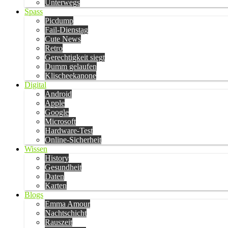
Unterwegs
Spass
Picdump
Fail-Dienstag
Cute News
Retro
Gerechtigkeit siegt
Dumm gelaufen
Klischeekanone
Digital
Android
Apple
Google
Microsoft
Hardware-Test
Online-Sicherheit
Wissen
History
Gesundheit
Daten
Karten
Blogs
Emma Amour
Nachtschicht
Rauszeit