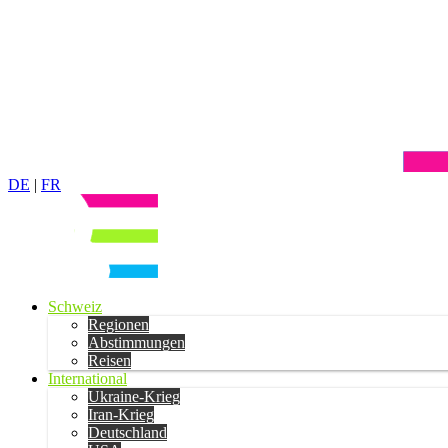
DE
|
FR
Schweiz
Regionen
Abstimmungen
Reisen
International
Ukraine-Krieg
Iran-Krieg
Deutschland