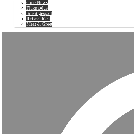
Gute News
Flugmodus
Smart gespart
Reise-Glück
Meat & Greet