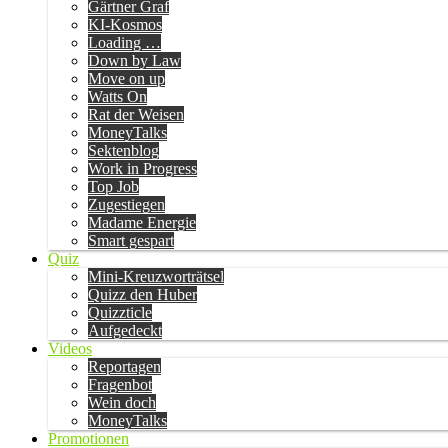
Gärtner Graf
KI-Kosmos
Loading …
Down by Law
Move on up
Watts On
Rat der Weisen
MoneyTalks
Sektenblog
Work in Progress
Top Job
Zugestiegen
Madame Energie
Smart gespart
Quiz
Mini-Kreuzworträtsel
Quizz den Huber
Quizzticle
Aufgedeckt
Videos
Reportagen
Fragenbot
Wein doch
MoneyTalks
Promotionen